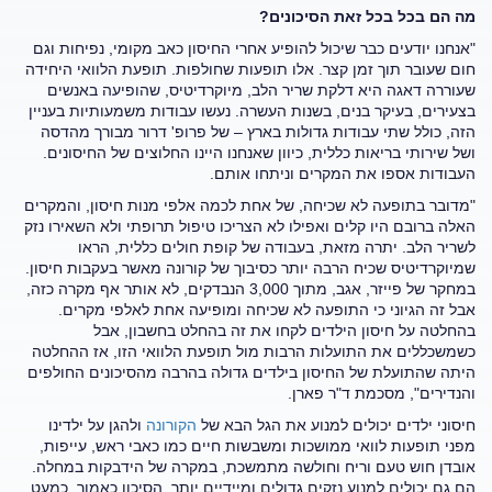
מה הם בכל בכל זאת הסיכונים?
"אנחנו יודעים כבר שיכול להופיע אחרי החיסון כאב מקומי, נפיחות וגם
חום שעובר תוך זמן קצר. אלו תופעות שחולפות. תופעת הלוואי היחידה
שעוררה דאגה היא דלקת שריר הלב, מיוקרדיטיס, שהופיעה באנשים
בצעירים, בעיקר בנים, בשנות העשרה. נעשו עבודות משמעותיות בעניין
הזה, כולל שתי עבודות גדולות בארץ – של פרופ' דרור מבורך מהדסה
ושל שירותי בריאות כללית, כיוון שאנחנו היינו החלוצים של החיסונים.
העבודות אספו את המקרים וניתחו אותם.
"מדובר בתופעה לא שכיחה, של אחת לכמה אלפי מנות חיסון, והמקרים
האלה ברובם היו קלים ואפילו לא הצריכו טיפול תרופתי ולא השאירו נזק
לשריר הלב. יתרה מזאת, בעבודה של קופת חולים כללית, הראו
שמיוקרדיטיס שכיח הרבה יותר כסיבוך של קורונה מאשר בעקבות חיסון.
במחקר של פייזר, אגב, מתוך 3,000 הנבדקים, לא אותר אף מקרה כזה,
אבל זה הגיוני כי התופעה לא שכיחה ומופיעה אחת לאלפי מקרים.
בהחלטה על חיסון הילדים לקחו את זה בהחלט בחשבון, אבל
כשמשכללים את התועלות הרבות מול תופעת הלוואי הזו, אז ההחלטה
היתה שהתועלת של החיסון בילדים גדולה בהרבה מהסיכונים החולפים
והנדירים", מסכמת ד"ר פארן.
חיסוני ילדים יכולים למנוע את הגל הבא של
הקורונה
ולהגן על ילדינו
מפני תופעות לוואי ממושכות ומשבשות חיים כמו כאבי ראש, עייפות,
אובדן חוש טעם וריח וחולשה מתמשכת, במקרה של הידבקות במחלה.
הם גם יכולים למנוע נזקים גדולים ומיידיים יותר. הסיכון כאמור, כמעט