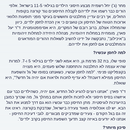
מחר (ג') יחל רשמית מבצע חיסוני הילדים בגילאי 11-5 בישראל. אלפי
הורים כבר רשמו את ילדיהם לקבלת החיסונים נגד קורונה בקופות
החולים, אך רבים עדיין מתלבטים וחוששים בעיקר מפני תופעות הלוואי
ארוכות הטווח של החיסון וכן טוענים כי אין הכרח לחסן ילדים, כיוון
שהמחלה אצלם, ברוב רובם של המקרים, היא אסימפטומטית. ד"ר יעל
פארן, מומחית במחלות זיהומיות, מנהלת היחידה למחלות זיהומיות
ב"איכילוב", נתבקשה על ידינו להשיב לשאלות ההורים המודאגים
והמתלבטים אם לחסן את ילדיהם.
למה לחסן עכשיו?
סופי שלו, בת 32 מרמת גן, היא אמא לשני ילדים בגילאי 5 ו-7. למרות
שהיא עצמה לא התלבטה והתחסנה שלוש פעמים, היא מצויה
בקונפליקט פנימי. "למה לחסן עכשיו, כשאנחנו בסופו של גל והשפעת
החיסון ממילא דועכת? לא עדיף לחכות ולראות אם יהיה גל חדש?", היא
שואלת.
ד"ר פארן: "אנחנו רוצים להגיע לגל החדש, אם יהיה, כשהילדים כבר עם
איזשהו בסיס חיסוני ולא לחכות ולחסן אותם במהלך גל, מה שכרוך כמובן
בהיערכות לוגיסטית. מתן החיסון כבר עכשיו הוא גם דרך למנוע את הגל
הבא. יש לנו אוכלוסיה מאוד צעירה בישראל, שנדבקת בקורונה. ראינו את
זה גם בגל הקודם - צעירים שמדביקים מבוגרים. לגבי דעיכת החיסון -
אנחנו לא יודעים באיזה קצב תדעך השפעת החיסון בקרב ילדים".
סיכון מיותר?