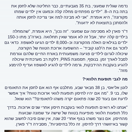
נדמה שגלית שמעוני, בת 35 מגבעתיים, כבר החליטה שלא לחסן את
בתה בת ה–8. "ילדים מפתחים מחלה קלה וכמעט אין ילדים שמתו
מקורונה", היא אומרת. "אני לא מבינה למה אני צריכה לחסן אותה
ולהסתכן בתוצאות לא ידועות".
ד"ר פארן לא מסכימה עם שמעוני. "זה נכון", היא אומרת, "שהמחלה
בילדים קלה יותר, אבל זה לא אומר שאין תחלואה. בארה"ב מתו כ-150
ילדים בגילאים האלה מהקורונה וכ–8,000 ילדים הגיעו לאשפוז. כדאי גם
לזכור גם את ה'לונג קוביד' – ההשפעה ארוכת הטווח של הקורונה,
שיכולה לגרום לילדים פגיעה משמעותית באורח החיים שלהם וגורמת
לסבל לאורך זמן. בנוסף, תסמונת PINS, דלקת רב מערכתית שיכולה
להגיע בעקבות ההידבקות, גרמה לילדים להגיע לאשפוז ועדיף להימנע
מזה".
מה לגבי תופעות הלוואי?
לוטן אליאסי, בן 38 מבאר שבע, מתלבט אף הוא אם לחסן את התאומים
שלו, בני 9. "מה אם יהיו לחיסון תופעות לוואי ארוכות טווח? איך אפשר
לדעת אם בעוד 20 שנה פתאום יקרה משהו לתאומים?" הוא שואל.
"אנחנו לא רואים תופעות לוואי בעקבות חיסון אחרי שנים ארוכות. בדרך
כלל תופעות הלוואי מופיעות בטווח של שישה עד שמונה שבועות
מהחיסון. אם נוצר משהו בגוף אחרי 20 שנה, אין שום סיבה לחשוב שהוא
קשור באיזושהי דרך לחיסון. זה כלל בחיסוניות", מסבירה ד"ר פארן.