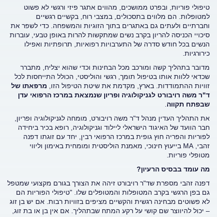
טיפולי פוריות, ובפרט ממושכים, מהווים אתגר פיזי ורגשי לא פשוט
למטופלות. הם מלווים בתסכולים, במצבי רוח, בקשיים רגשיים
וחברתיים ולעתים גם באתגרים בתוך הזוגיות והמשפחה. כדי לשפר את
סיכויי הכניסה להריון בקרב נשים שמתקשות להרות באופן טבעי, עוברות
הנשים בכל חודש סדרה של התערבויות רפואיות, תרופתיות ואפילו
כירורגיות.
מדובר בתהליך קשה ומורכב מכל הבחינות וכדי שהוא יצליח, מתברר
שכדאי ללוות אותו בטיפול תומך, רגשי והוליסטי, הכולל התייחסות לכל
זוויות ההתמודדות. בארץ, מקדמת את שיטת הטיפול הזו,
מרפאתו של
ד"ר משה רויבורט לגניקולוגיה ופריון שנמצאת במרכז הרפואי עדן
שבפתח תקווה
.
את התהליך העדין מנהל ד"ר משה רויבורט, מומחה לגניקולוגיה ופריון,
חבר הוועד של האיגוד הישראלי ליילוד וגניקולוגיה, רופא בכיר ביחידה
לפוריות והפריה חוץ גופית במרכז הרפואי רבין, יחד עם זוגתו דפנה
זהבי, MA בייעוץ חינוכי, מאמנת הוליסטית ומומחית באימון וליווי
מטופלי פוריות.
מה עומד בבסיס הרעיון?
דפנה זהבי מספרת שד"ר רויבורט זיהה את הצורך בגורם מקצועי שמטפל
גם בפן הרגשי בקרב המטופלות והמטופלים שלו. "טיפולי הפוריות הם
לא פשוטים מבחינה רגשית והקשיים מציפים בזוויות רבות. אם יש בן זוג
– יכול להיווצר שם קושי על רקע המתח שבתהליך. אם אין בן או בת זוג,