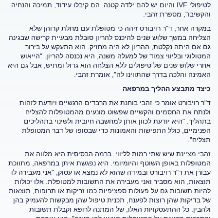
לטיפולי IVF והיום יש להם ילדה קטנה. הם קיבלו עידוד, תמיכה והנחיה
והקשיבו", מספרת זהבי.
במקרה אחר, ד"ר רויבורט זיהה כי מטופלת עם מחלת קרוהן שלא
הצליחה במשך שלוש שנים להיכנס להריון סובלת מבעיית קרישה שבגינה
גם אם היתה נקלטת, ההריון לא היה מחזיק. הוא התעקש על בירור
המטולוגי ובליווי צמוד של למעלה משנה, היא נכנסה להריון. "הייאוש
אחרי שלוש שנים של טיפולים ללא הצלחה הוא גדול ומתיש, אבל גם היא
האמינה והלכה בדרך שהתווינו לה", אומרת זהבי.
כיצד מתבצע ההליך במרפאה
ד"ר רויבורט אומר כי זהבי בוחנת את הרבדים הרגשיים ויודעת לזהות
ולנתח את החסמים והקשיים שפשוט מונעים מהמטופלות להצליח
בתהליך. "היא יודעת לכוון אותן למחשבה חיובית ולשינוי בתהליכים
הפנימיים, כולל התפישות והאמונות כדי שבסופו של דבר המטופלת
תצליח".
זהבי מציינת שיש שתי רמות לליווי. ברמה הבסיסית היא מלווה את
המטופלות באופן השוטף והיומיומי. היא נפגשת איתן במרפאה, מתווכת
עבורן את ד"ר רויבורט ובמידה שהוא לא נמצא או עסוק, "אני מעבירה לו
תוצאות, הוא מסביר ואני מעבירה את התשובות למטופלת. אלו יכולות
להיות תשובות גם על פעולות ספציפיות כמו זריקות או תרופות, תוצאות
של בדיקות שהן רוצות לפענח, תכנית טיפול שהן מבקשות להעמיק בהן
ולהבין. כל ההתעסקויות האלו, של המתנה לרופא וקבלת תשובות