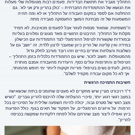
התהליך מגביר את תחושת הבדידות. פעמים רבות מטופלות שלי מעלות
את הנושא של ההתמודדות החברתית – 'כולן בהריון ורק אני לא'. גם
ההחלטה אם לספר במקום העבודה על התהליך או לא ומה תהיה
המשמעות של זה מבחינת המשך התעסוקה מגבירה מתח.
ה"משפחות, שמאוד מנסות לעזור אבל לפעמים מכאיבות, לא תמיד
מקלות על התהליך. ההיבטים הרגשיים מאד מגוונים ומלווים בעליות
ובמורדות שקשורות לטיפול ההורמונלי לצד התמודדות עם הכישלון
במידה ואין קליטה של הריון כיוון שמעבר לרצון ללדת, זה 'יושב' גם על
כשלונות והצלחות אחרים בחיים וזהו רובד מורכב לחלק גדול
מהמטופלות. חשוב לזכור, שיש גם התמודדות כלכלית בזמן התהליך –
הטיפולים והתרופות עולים כסף, היעדרות מהעבודה אמנם מותרת
בחוק, לעתים נשים בטיפולי פוריות זקוקות ליותר ימי חופש מהמותר,
אך לא כל מקום עבודה מקפיד לשלם".
חשיבות התמיכה הרגשית
ד"ר רויבורט מציין שיש מחקרים לא מעטים שתומכים בתזה שכשאישה
במצב רגשי רגוע יותר, סיכויי ההצלחה שלה להיכנס להריון גוברים. "כשיש
מצב רגשי של סטרס גבוה, יכולה להיות השפעה שלילית על הסיכויים בכל
הרמות: על איזונים הורמונליים, על תפקוד של תאים בגוף, כולל הפרעות
ביוץ ואפילו ליצור מצב שהרחם עלול לפתח דלקתיות שמקשה בכניסה
להריון".