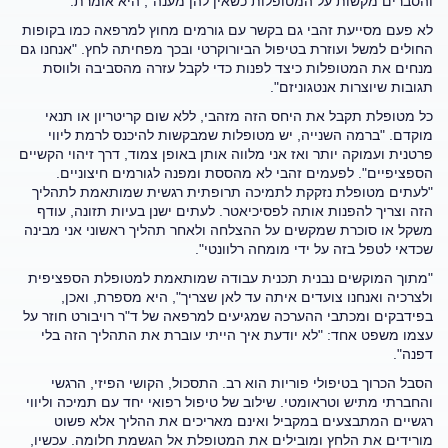
והסברים מקשות על המטופלות כשאין להן מענה", היא אומרת.
לא פעם מסייעת זהבי גם בקשר עם גורמים מחוץ למרפאה כמו בקופות
החולים למשל ועוזרת בטיפול הביורוקרטי ובכך מפחיתה לחץ. "אנחנו גם
מנחים את המטופלות כיצד לפנות כדי לקבל עזרה מהסביבה ולווסת
תגובות שיוצרות אנטגוניזם".
כל מטופלת תקבל את היחס הזה מזהבי, ללא שום קריטריון או תנאי
מוקדם. "ברמה השנייה, יש מטופלות שמבקשות להיכנס לרמת ליווי
פרטנית ועמוקה יותר ואז אני מלווה אותן באופן צמוד, דרך זיהוי הקשיים
הספציפיים". לפעמים זהבי לא מהססת ומפנה לגורמים חיצוניים.
"לעתים מטופלת נזקקת לתמיכה תרופתית רגשית שמותאמת לתהליך
הזה וצריך להפנות אותה לפסיכיאטר. לעתים ישנן בעיות תזונה, עודף
משקל או סוכרת שמקשים על ההצלחה ולאחר תהליך ראשוני אני מבינה
שכדאי לטפל בזה על ידי מומחה רלוונטי".
"מתוך המוקשים נבנית תכנית עבודה שמותאמת למטופלת הספציפית
ולצרכיה ואנחנו צועדים איתה עד לאן שצריך", היא מספרת, ואכן,
בפידבקים ומכתבי ההערכה שמגיעים למרפאה של ד"ר רויבורט חוזר על
עצמו משפט אחד: "לא יודעת איך הייתי עוברת את התהליך הזה בלי
דפנה".
הסבל הכרוך בטיפולי פוריות הוא רב. התסכול, הקושי הפיזי, הרגשי
והחברתי מתיש וטראומטי. שילוב של טיפול רפואי יחד עם תמיכה וליווי
רגשיים המתבצעים במקביל ואינם מאריכים את ההליך אלא פשוט
מורידים את הלחץ ומובילים את המטופלת אל הגשמת חלומה. עכשיו,