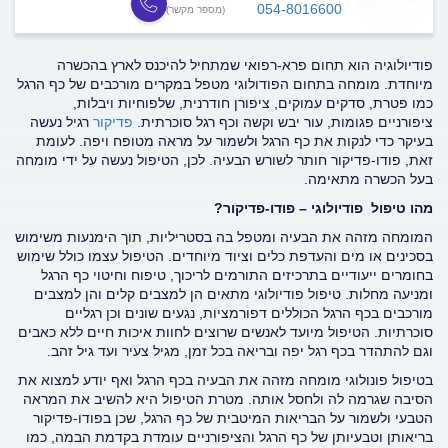
054-8016600
(מספר מקשר)
פודיולוגיה הוא תחום פרא-רפואי שמתחיל להיכנס לארץ בהכשרה
מיוחדת. מומחה בתחום הפודולוגי מטפל במקרים מורכבים של כף הרגל
כמו פטרת, סדקים עמוקים, ציפורן חודרנית, שלפוחיות ויבלות,
ציפורניים פגומות, עור יבש וקשה וכף רגל סוכרתית.
פדיקור
רגיל נעשה
בעיקר כדי לנקות את כף הרגל ולשמור על מראה מטופח ויפה. לעומת
זאת, פודו-פדיקור חותר לשורש הבעיה. לכן, הטיפול נעשה על ידי מומחה
בעל הכשרה מתאימה.
מהו טיפול פודיולוגי – פודו-פדיקור?
המומחה מזהה את הבעיה ומטפל בה בסטריליות, תוך הימנעות משימוש
בסכינים או מים והעדפת כלים וציוד מיוחדים. הטיפול עצמו כולל שימוש
בחומרים ייעודיים בתרכיזים התורמים לריכוך, טיפוח וחיטוי כף הרגל
ומניעה מחלות. טיפול פודיולוגי מתאים הן למצבים קלים והן למצבים
מורכבים בכף הרגל הכוללים דפורמציות, נגעים שונים וכן רגליים
סוכרתיות. הטיפול מיועד לאנשים שרוצים לחוות איכות חיים ללא כאבים
וגם להתהדר בכף רגל יפה ובריאה בכל זמן, מגיל צעיר ועד גיל זהב.
בטיפול פונולוגי מומחה מזהה את הבעיה בכף הרגל ואף יודע למצוא את
הסיבה שגרמה לה ולחסל אותה. מטרת הטיפול היא להשיב את המראה
הטבעי ולשמור על הבריאות המיטבית של כף הרגל, שכן בפודו-פדיקור
בריאותן וטבעיותן של כף הרגל והציפורניים עומדת בקדמת הבמה, כמו