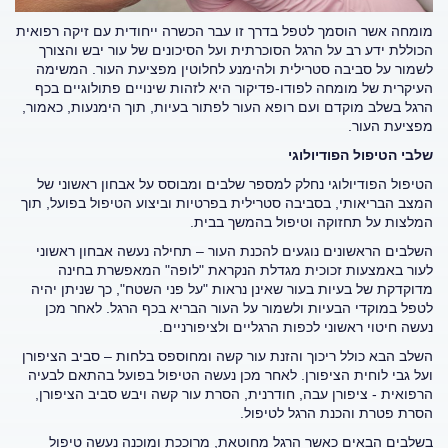
מומחה אשר הוסמך לטפל בדרך זו עבר הכשרה ייחודית עם זיקה רפואית
הכוללת ידע רב על הרגל הסוכרתית ועל הסיכונים של עור יבש והצורך
לשמור על סביבה סטרילית ולהימנע לחלוטין מפציעת העור. המשימה
העיקרית של מומחה לפודו-פדיקור היא לזהות שינויים פתולוגיים בכף
הרגל בשלב מוקדם ועם רופא העור לפתור בעיות, תוך הימנעות, כאמור,
מפציעת העור.
שלבי הטיפול הפודיולוגי
הטיפול הפודיולוגי נחלק למספר שלבים ומבוסס על אבחון ראשוני של
המצב הבריאותי, בסביבה סטרילית בפרטיות וביצוע הטיפול בפועל, תוך
המלצות על תחזוקה וטיפול בהמשך בבית.
השלבים הראשונים נוגעים להכנת העור – תחילה נעשה אבחון ראשוני
לעור באמצעות זכוכית מגדלת הנקראת "לופה" המאפשרת בחינה
מדוקדקת של בעיות בעור שאינן נראות "על פני השטח", כך שניתן יהיה
לטפל במוקדי הבעיות ולשמור על העור הבריא בכף הרגל. לאחר מכן
נעשה חיטוי ראשוני לכפות הרגליים ולציפורניים.
השלב הבא כולל ריכוך והזנת עור קשה ומחוספס בלחות – סביב הציפורן
ועל גבי לוחית הציפורן. לאחר מכן נעשה הטיפול בפועל בהתאם לבעיה
הרפואית - ציפורן עבה, חודרנית, הסרת עור קשה ויבש סביב הציפורן,
הסרת פטרת והכנת הרגל לטיפול.
בשלבים הבאים כאשר הרגל מחוטאת, מרוככת ומוכנה נעשה טיפול