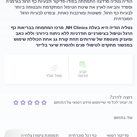
הודיה נטליה סרדצה התמחתה בפודו-פדיקור ולבעיות כף הרגל בגרמניה
וספרד והביאה לארץ את שיטת הטיפול המתקדמת והבטוחה ביותר
לבעיות כף הרגל, פשוטות ומורכבות כאחת, ובפרט לבעיות הרגל
הסוכרתית.
נטליה הודיה היא בעלת
NH Clinics
, מרכז המתמחה בבריאות כף
הרגל וטיפול בציפורניים חודרניות ללא ניתוח כירורגי וללא כאב
ומעניק מעטפת של שירותים תחת קורת גג אחת הכוללת שימוש
במכשור מתקדם לטיפולי פנים ולהסרת שיער בלייזר
קבע
פגישה
שאל אותי
רוצה לדרג?
זה יעזור לכל מי שייחפש מידע רפואי על התחום
עוד בתחום
פדיקור רפואי
כף רגל סוכרתית
תסמונת ציפורן צלחית
יבלות