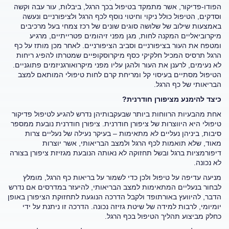
הפודו-פדיקור, אשר מתמקד בטיפול בכך הרגל, ביבלות, עור עבה וקשה
וסדקים, הטיפול כולל ניקוי וחיטוי נוסף לכף הרגל ולציפורניים ונעשה
באמצעות שילוב של שלושה סוגים שונים של רכז צמחי בעל מרכיבים
מיקרוביאליים המקנה לחות, מגן מפני זיהומים פטרייתיים, מרגיע
ומטפח את העור בציפורניים וסביב הציפורניים. לאחר מכן מותז על כף
הרגל תרסיס המכיל חלקיקי כסף מיקרוסקופיים שמטרתו להפיג ריחות
לא נעימים, לרענן את העור ולהגן עליו מפני מיקרואורגניזמים פתוגניים.
הטיפול מסתיים בעיסוי קל ומריחת קרם לחות טיפולי המותאם למצב
הבריאותי של כף הרגל.
כיצד להימנע מציפורן חודרנית?
אחת מהבעיות הרווחות ביותר שבעקבותיהן נדרש להגיע לטיפול פדיקור
טיפולי היא היווצרות של ציפורן חודרנית. ציפורן חודרנית נובעת ממספר
סיבות, ביניהן נעליים לא מתאימות – בעיקר נעילה של נעליים צרות
מאוד, שלא תואמות לכף הרגל ולמצב הבריאותי, אשר יוצרות
דיפורמציות ברגל ובשל תחזוקה לא נאותה הנובעת מגזיזת ציפורן בצורה
לא נכונה.
מניעה עדיפה על טיפול ולכן כדי לשמור על בריאות כף הרגל, מומלץ
לבחור בנעליים המתאימות למצב הבריאותי, להיעזר במדרסים אם נדרש
הדבר, להיוועץ באורתופד ולקבל הדרכה הנוגעת לתחזוקת הציפורן באופן
יומיומי, לרבות למידה של שיטת גזיזה נכונה. הדרכה זו ניתנת על ידי
כחלק מביצוע תהליך הטיפול בכף הרגל.