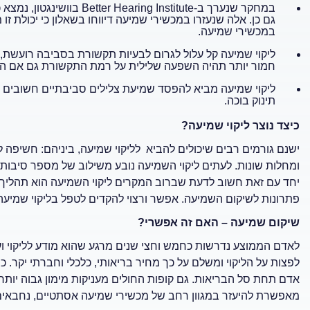
במחקר שנערך ב-g Institute
גם כן. אלה שנעזרו במכשירי שמיעה דיווחו בשאלון כי יכולת 
במכשירי שמיעה.
ליקוי שמיעה קל עלול לגרום לבעיות תקשורת בסביבה רועשת, 
חמור יותר תהיה השפעה שלילית על רמת התקשורת גם אם ה
ליקוי שמיעה מביא להפסד שמיעת צלילים סביבתיים חשובים למש
תינוק בוכה.
כיצד נוצר ליקוי שמיעה?
ישנם גורמים רבים שיכולים להביא לליקוי שמיעה, ביניהם: חשיפה ל
ומחלות שונות. לעתים ליקוי השמיעה נובע משילוב של מספר סיבות
יחד עם זאת חשוב לדעת שברוב המקרים ליקוי השמיעה הוא תהליך הד
פתרונות לשיקום השמיעה. אפשר ורצוי להקדים לטפל בליקוי שמיעה 
שיקום שמיעה – האם זה אפשרי?
לאדם הממוצע נדרשות כחמש וחצי שנים מרגע שהוא מודע לליקוי וע
לפצות על הליקוי ומשלם על כך מחיר בריאותי, כלכלי וחברתי יקר. 
אדם תחת סל הבריאות. גם קופות החולים מעניקות מימון גבוה יותר
מאפשרת להיעזר במגוון רחב של מכשירי שמיעה אסתטיים, נחבאים מ