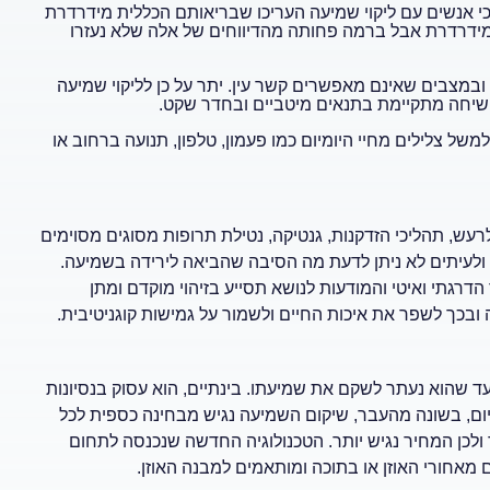
Better Hearin בוושינגטון, נמצא כי אנשים עם ליקוי שמיעה העריכו שבריאותם הכללית מידרדרת
זו מידרדרת אבל ברמה פחותה מהדיווחים של אלה שלא נעזרו
ובמצבים שאינם מאפשרים קשר עין. יתר על כן לליקוי שמיעה
שיחה מתקיימת בתנאים מיטביים ובחדר שקט.
ל צלילים מחיי היומיום כמו פעמון, טלפון, תנועה ברחוב או
רעש, תהליכי הזדקנות, גנטיקה, נטילת תרופות מסוגים מסוימים
 ולעיתים לא ניתן לדעת מה הסיבה שהביאה לירידה בשמיעה.
רגתי ואיטי והמודעות לנושא תסייע בזיהוי מוקדם ומתן
ובכך לשפר את איכות החיים ולשמור על גמישות קוגניטיבית.
ד שהוא נעתר לשקם את שמיעתו. בינתיים, הוא עסוק בנסיונות
כיום, בשונה מהעבר, שיקום השמיעה נגיש מבחינה כספית לכל
 ולכן המחיר נגיש יותר. הטכנולוגיה החדשה שנכנסה לתחום
אחורי האוזן או בתוכה ומותאמים למבנה האוזן.