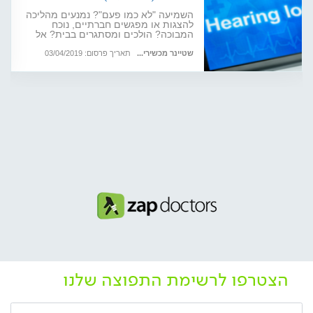
השמיעה "לא כמו פעם"? נמנעים מהליכה
להצגות או מפגשים חברתיים, נוכח
המבוכה? הולכים ומסתגרים בבית? אל
תתביישו: 40% מבני 65-75 סובלים
מבעיית שמיעה. מכשירי השמיעה כיום -
שטיינר מכשירי...
תאריך פרסום: 03/04/2019
ובראשם מארוול (Marvel) - יחזירו לכם
את איכות החיים. צרכנות רפואית
הצטרפו לרשימת התפוצה שלנו