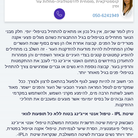
קוסמטיקאית ,מומחית לדרמטולוגיה-מחלות עור
ומין
050-6241949
ניתן לומר שכיום, אין גיל נכון או מתאים להתחיל בטיפולי יופי. חלק מבני
הנוער מתחילים בטיפולים בגיל ההתבגרות כשהם מגלים פצעי אקנה
מטרידים על הפנים. קבוצה אחרת אלו הן נשים בסוף שנות העשרים
שלהן המתחילות להיות מודעות להזדקנות העור - זה השלב בו מתחילים
להופיע קמטוטים קטנים בצדי העיניים ובאזור השפתיים והן ממהרות
להתעדכן בחידושים בתחום האנטי אייג’ינג כדי לעכב את ההתקמטות
והרפיון בעור.
קבוצה נוספת היא נשים או גברים שמרגישים צורך להתחיל
בטיפולי פנים בגיל מאוחר יותר.
הכי חשוב זה להיות קשוב לגוף ולפעול בהתאם לרצון ולצורך.
ככל
שמקדימים לטפל המראה הצעיר הטבעי של העור והפנים יישמר. מאוד
חשוב לשתות הרבה מים, להימנע מקרני השמש, ולהשתמש במקדמי
הגנה גבוהים על בסיס יומיומי אשר מונעים ומעכבים את תהליכי
ההזדקנות
.
שיטת
IPL -
טיפול אנטי אייג'ינג בטוח ללא כל תופעות לוואי
כשבשוק קיימת שיטה חדשנית ומוכחת המשלבת טיפולי אנטי אייג'ינג
,טיפולי פיגמנטציה, הסרת שיער לצמיתות, טיפולי אקנה וטיפול בפטרת,
יותר ויותר נשים עוברות לשיטה המשולבת, שנקראת שיטת הIPL-.