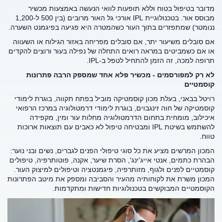
מדובר בטיפול בטוח וללא תופעות לוואי הנעשה באמצעות מכשיר
מבוסס אור. בטכנולוגיית IPL אורכי גל האור מרובים (בין 500 ל-1,200
ננומטר) שמתפזרים בתוך העור כשהמטרה היא פגיעה בפיגמנט השערה.
אם סובלים משיעור יתר, אם סובלים מפריחה באזור הגילוח או השעווה
או אם כשמביטים במראה רואים התחלה של נפילה בעור ורוצים להקדים
תרופה למכה, זה הזמן להתחיל לטפל ב-IPL.
לא רק למפורסמים - מכשיר פלא אחד שמספק הרבה פתרונות
קוסמטיים
רויטל בבאני, בעלת מכון קוסמטיקה מוביל בפתח תקווה, בוגרת לימודי
קוסמטיקה של חוה זינגבוים, בוגרת לימודי דרמטולוגיה במרכז הרפואי
איכילוב, מומחית בתחום הדרמטולוגיה מחלות עור ומין, מקפידה
להשתמש בשיטת IPL ומבטיחה טיפול לא כאבים עם תוצאות ארוכות
טווח.
המכון המרשים מציע את כל סוגי טיפולי הפנים לגברים, נשים ובני נוער:
הבהרת כתמים, אנטי אייג'ינג', הסרת שיער, אקנה, פוטותרפיה, טיפולים
קוסמטיים לפנים ולגוף, מזותרפיה, פיגמנטציה וטיפולים למיצוק העור.
המכון משרת את לקוחותיה מהעיר והסביבה ומספק את מיטב הפתרונות
הקוסמטיים המבוקשים בטכנולוגיות חדישות ומתקדמות.