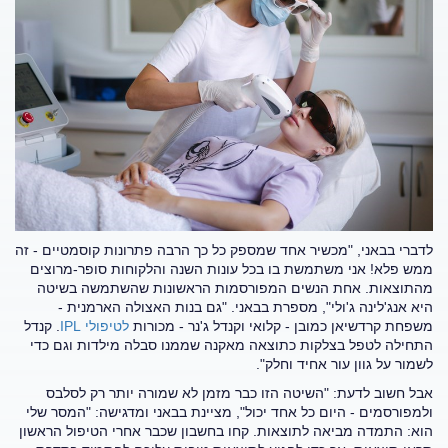
לדברי בבאני, "מכשיר אחד שמספק כל כך הרבה פתרונות קוסמטיים - זה
ממש פלא! אני משתמשת בו בכל עונות השנה והלקוחות סופר-מרוצים
מהתוצאות. אחת הנשים המפורסמות הראשונות שהשתמשה בשיטה
היא אנג'לינה ג'ולי", מספרת בבאני. "גם בנות האצולה הארמנית -
משפחת קרדשיאן כמובן - קלואי וקנדל ג'נר - מכורות
לטיפולי IPL
. קנדל
התחילה לטפל בצלקות כתוצאה מאקנה שממנו סבלה מילדות וגם כדי
לשמור על גוון עור אחיד וחלק".
אבל חשוב לדעת: "השיטה הזו כבר מזמן לא שמורה יותר רק לסלבס
ולמפורסמים - היום כל אחד יכול", מציינת בבאני ומדגישה: "המסר שלי
הוא: התמדה מביאה לתוצאות. קחו בחשבון שכבר אחרי הטיפול הראשון