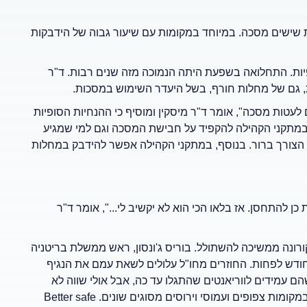
 שישים מסכה. במיוחד במקומות עם שיעור גבוה של הידבקות
יות. התחלואה בשפעת היתה הנמוכה מזה שנים רבות. ד"ר
, גם של מחלות חורף, בשל היעדר השימוש במסכות.
 לעטות מסכה", אומר ד"ר מיסקין ומוסיף כי ההנחיות הסופיות
ת במתקני הקהילה להקפיד על חבישת המסכה וגם למי שמגיע
 הצורך ברור. בנוסף, במתקני הקהילה אפשר להידבק במחלות
 להתחסן. אז בלאו הכי הוא לא יקשיב לי...", אומר ד"ר
ורונה ממשיכה להשתולל. בוריס ג'ונסון, ראש ממשלת בריטניה
ודש לפחות. החוזרים מחו"ל עלולים לשאת עמם את הנגיף
שהם עמידים לווריאנטים שהתגלו עד כה, אבל אולי שווה לא
לאפסן את המסכות בבוידעם וכן להשתמש בהן במקרים מסוימים ובמקומות צפופים ועמוסי וירוסים מסוגים שונים. Better safe