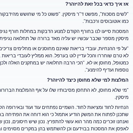
אז איך כדאי בכל זאת להיזהר?
"לשים מסכות", מפשט ד"ר מיסקין. "פשוט כל מי שחושש מהידבקות
כמו אוטובוסים ורכבות".
המסכות סייעו לנו בחורף הקודם למנוע הדבקות במחלות חורף נגיפ
מיסקין מספר שכבר עכשיו יש עליה מאד ברורה של תחלואה נגיפית
"על פי ההנחיות, עובדי בריאות שאינם מחוסנים או מחלימים צריכים
לא טרם שוחררו והכל עדיין לוט בערפל. הוא ממליץ לעובדי בריאו
כמטופל, מחוסן או לא. "הכי הרבה תחלואה יש במתקנים האלה ולכן
נוספות ועדיף להימנע".
המלצות למי שלא מחוסן כיצד להיזהר?
"מי שלא מחוסן, לא התחסן מסיבותיו שלו על אף ההמלצות הברורות כן
מיסקין.
הנחיות לחוד ומציאות לחוד. השמיים נפתחים עוד ועוד ובאירופה הק
שתכנן לפתוח את המשק הודיע אתמול כי הוא דוחה את הפתיחה בח
ואנחנו זוכרים כמה מהר הוא עשוי להתפרץ. נכון שיש חיסונים, נכון 