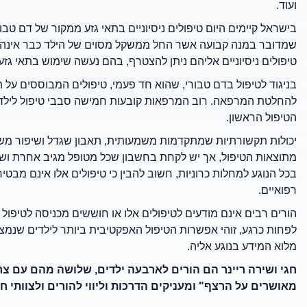
ועוד.
בישראל קיימים היום טיפולים ניסיוניים בתאי גזע ממקור של דם טבו
שמדובר במנה קבועה אשר החל ממשקל מסוים של הילד כבר אינה מ
טיפולים ניסיוניים אליהם ניתן להצטרף, בהם נעשה שימוש בתאי גזע
בניגוד לטיפול בדם טבורי, שהוא חד פעמי, טיפולים המבוססים ע
להחלטת המרפאה. רוב המרפאות קובעות חמישה סבבי טיפול לילדים
הטיפול הראשון.
יכולות תקשורתיות שמתקדמות משמעותית, תאבון שגדל ושיפור מש
מתוצאות הטיפול, אך יש לקחת בחשבון שכל מטופל מגיב אחרת ושאין
בכל הנוגע למחלות כרוניות, חשוב להבין כי טיפולים אלו אינם מבטי
רפואיים.
הורים רבים אינם מודעים לטיפולים אלו או חוששים מכניסה לטיפול נ
לפחות כרגע, זוהי אפשרות הטיפול האפקטיבית ביותר לילדים שנמצ
מלוא המידע בנוגע אליה.
חגי ושירה ריינר הם הורים לארבעה ילדים, שלושה מהם עם צר
מאושרים על הרצף" ומעניקים הדרכות וליווי להורים ולצוותי חינ