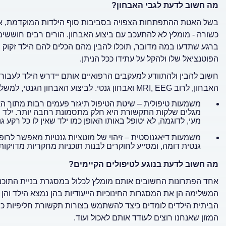
מה חשוב לדעת לגבי האבחון?
בשל האטת ההתפתחות הצפויה בסביבות סוף הילדות המוקדמת, א
כשורה - מומלץ לא להתעכב עם ביצוע האבחון. הורים רבים חוששים
ברגע שתדעו במה מדובר, תוכלו להבין מהם הכלים להם הילד זקוק
הפוטנציאל שלו ולהקל על עתידו ככל הניתן.
חשוב להבין ולהתוודע למעקבים הרפואיים אותם יידרש הילד לעבור 
האבחון, לרוב MRI, EEG ואבחון גנטי. לביצוע האבחון הגנטי, למשל, ישנן שתי משמעויות חשובות:
משמעות טיפולית – שיטת הטיפול תיגזר פעמים רבות מתוך האב
מגלים שלקות התקשורת היא חלק מתסמונת רחבה יותר. ילד 
מעי, לדוגמה, לא יטופל באותו האופן כמו ילד שאין לו כל רקע גנ
משמעות דיאגנוסטית – זיהוי של מוטציות גנטיות מאפשר לרופא
גנטית דומה, ומסייע לחוקרים לבנות תוכניות מחקריות מדויקות
מה חשוב לדעת בנוגע לטיפולים הקיימים?
אחד הפתרונות החשובים אותם מומלץ לכלול במסגרת בניית התוכנית 
המשלימה הן את המסגרות החינוכיות הייעודיות בהן נמצא הילד וה
הביתית הילדים לומדים כיצד להשתמש בצורות תקשורת חליפיות כמ
המזון שאנחנו רוצים לעודד אותם לאכול ועוד.