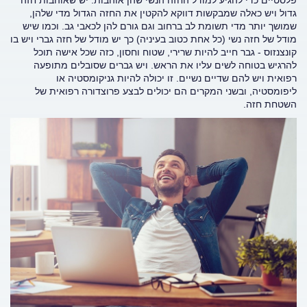
פלסטיים כדי להגיע למודל החזה הנשי שהן אוהבות. יש שאוהבות חזה
גדול ויש כאלה שמבקשות דווקא להקטין את החזה הגדול מדי שלהן,
שמושך יותר מדי תשומת לב ברחוב וגם גורם להן לכאבי גב. וכמו שיש
מודל של חזה נשי (כל אחת כטוב בעיניה) כך יש מודל של חזה גברי ויש בו
קונצנזוס - גבר חייב להיות שרירי, שטוח וחסון, כזה שכל אישה תוכל
להרגיש בטוחה לשים עליו את הראש. ויש גברים שסובלים מתופעה
רפואית ויש להם שדיים נשיים. זו יכולה להיות גניקומסטיה או
ליפומסטיה, ובשני המקרים הם יכולים לבצע פרוצדורה רפואית של
השטחת חזה.