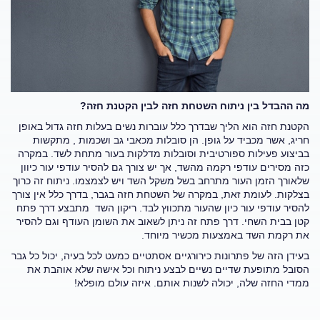
מה ההבדל בין ניתוח השטחת חזה לבין הקטנת חזה?
הקטנת חזה הוא הליך שבדרך כלל עוברות נשים בעלות חזה גדול באופן
חריג, אשר מכביד על גופן. הן סובלות מכאבי גב ושכמות , מתקשות
בביצוע פעילות ספורטיבית וסובלות מדלקות בעור מתחת לשד. במקרה
כזה מסירים עודפי רקמה מהשד, אך יש צורך גם להסיר עודפי עור כיוון
שלאורך הזמן העור מתרחב בשל משקל השד ויש לצמצמו. ניתוח זה כרוך
בצלקות. לעומת זאת, במקרה של השטחת חזה בגבר, בדרך כלל אין צורך
להסיר עודפי עור כיון שהעור מתכווץ לבד. ריקון השד מתבצע דרך פתח
קטן בבית השחי. דרך פתח זה ניתן לשאוב את השומן העודף וגם להסיר
את רקמת השד באמצעות מכשיר מיוחד.
בעידן הזה של פתרונות כירורגיים אסתטיים כמעט לכל בעיה, יכול כל גבר
הסובל מתופעת שדיים נשיים לבצע ניתוח וכל אישה שלא אוהבת את
ממדי החזה שלה, יכולה לשנות אותם. איזה עולם מופלא!