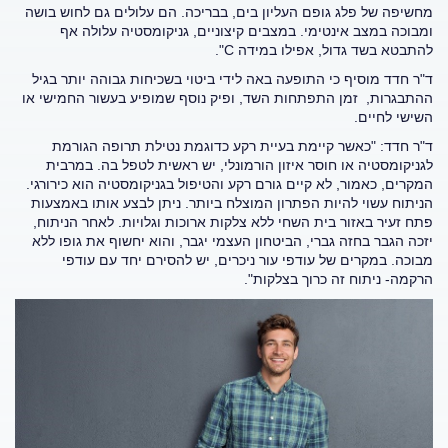
מחשיפה של פלג גופם העליון בים, בבריכה. הם עלולים גם לחוש בושה
ומבוכה במצב אינטימי. במצבים קיצוניים, גניקומסטיה עלולה אף
להתבטא בשד גדול, אפילו במידה C".
ד"ר חדד מוסיף כי התופעה באה לידי ביטוי בשכיחות גבוהה יותר בגיל
ההתבגרות, זמן התפתחות השד, ופיק נוסף שמופיע בעשור החמישי או
השישי לחיים.
ד"ר חדד: "כאשר קיימת בעיית רקע כדוגמת נטילת תרופה הגורמת
לגניקומסטיה או חוסר איזון הורמונלי, יש ראשית לטפל בה. במרבית
המקרים, כאמור, לא קיים גורם רקע והטיפול בגניקומסטיה הוא כירורגי.
הניתוח עשוי להיות הפתרון המוצלח ביותר. ניתן לבצע אותו באמצעות
פתח זעיר באזור בית השחי ללא צלקות ארוכות וגלויות. לאחר הניתוח,
יזכה הגבר בחזה גברי, הביטחון העצמי יגבר, והוא יחשוף את גופו ללא
מבוכה. במקרים של עודפי עור ניכרים, יש להסירם יחד עם עודפי
הרקמה- ניתוח זה כרוך בצלקות".