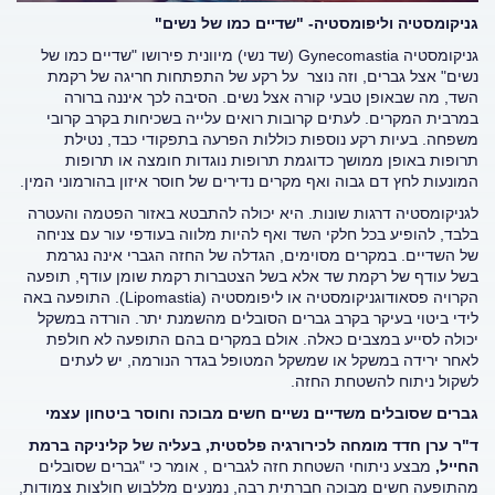
גניקומסטיה וליפומסטיה- "שדיים כמו של נשים"
גניקומסטיה Gynecomastia (שד נשי) מיוונית פירושו "שדיים כמו של
נשים" אצל גברים, וזה נוצר על רקע של התפתחות חריגה של רקמת
השד, מה שבאופן טבעי קורה אצל נשים. הסיבה לכך איננה ברורה
במרבית המקרים. לעתים קרובות רואים עלייה בשכיחות בקרב קרובי
משפחה. בעיות רקע נוספות כוללות הפרעה בתפקודי כבד, נטילת
תרופות באופן ממושך כדוגמת תרופות נוגדות חומצה או תרופות
המונעות לחץ דם גבוה ואף מקרים נדירים של חוסר איזון בהורמוני המין.
לגניקומסטיה דרגות שונות. היא יכולה להתבטא באזור הפטמה והעטרה
בלבד, להופיע בכל חלקי השד ואף להיות מלווה בעודפי עור עם צניחה
של השדיים. במקרים מסוימים, הגדלה של החזה הגברי אינה נגרמת
בשל עודף של רקמת שד אלא בשל הצטברות רקמת שומן עודף, תופעה
הקרויה פסאודוגניקומסטיה או ליפומסטיה (Lipomastia). התופעה באה
לידי ביטוי בעיקר בקרב גברים הסובלים מהשמנת יתר. הורדה במשקל
יכולה לסייע במצבים כאלה. אולם במקרים בהם התופעה לא חולפת
לאחר ירידה במשקל או שמשקל המטופל בגדר הנורמה, יש לעתים
לשקול ניתוח להשטחת החזה.
גברים שסובלים משדיים נשיים חשים מבוכה וחוסר ביטחון עצמי
ד"ר ערן חדד מומחה לכירורגיה פלסטית, בעליה של קליניקה ברמת
החייל,
מבצע ניתוחי השטחת חזה לגברים , אומר כי "גברים שסובלים
מהתופעה חשים מבוכה חברתית רבה, נמנעים מללבוש חולצות צמודות,