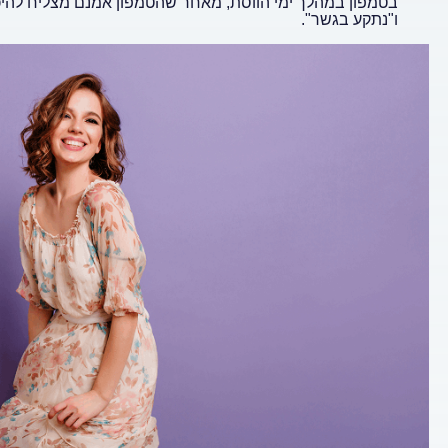
בטמפון במהלך ימי הווסת, מאחר שהטמפון אמנם מצליח להיכ
ו"נתקע בגשר".