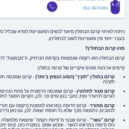
052-3670383
ניתוח לאיחוי קרום הבתולין מיועד לנשים המעוניינות לוודא שבליל כל
בעבר יחסי מין ומעוניינות לשוב לבתוליהן.
מהו קרום הבתולין?
קרום הבתולין הוא רקמה שנמצאת בקדמת הנרתיק, ה"מבוקעת" לרוב
קיימים ארבעה סוגים עיקריים של קרומי בתולין:
קרום בתולין "תקין" (הסוג הנפוץ ביותר)
- קרום שמכסה חלק
תקינה.
קרום סגור לחלוטין
- קרום שמכסה הרמטית על פתח הכניסה לנ
לגרום להיעדר וסת, כאבי בטן עזים וכו'. לכן, הקרום הסגור לח
קרום מחורר
- קרום הדומה במראהו למסננת (רקמה עם חורים
לכאבים, כתוצאה מכך שלא כל הווסת יוצאת. לכן, גם כאן נדר
קרום "גשר"
- קרום שבנוי מ"פיסת רקמה" שיוצאת מלמעלה 
כולו (דומה במראהו לגשר - ומכאן שמו). במקרה כזה, קיום יחס