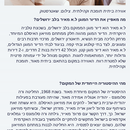
אווירה ביתית תומכת וקהילתית. צילום: שאטרסטוק
מה מאפיין את הדיור המוגן ל.א מאיר בלב ירושלים?
ל.א מאיר הוא דיור מוגן הממוקם בלב ירושלים, בשכונת טלביה
היוקרתית. הדיור המוגן מהווה חלק ממתחם מוזיאון האיסלם המיוחד,
מרחק הליכה מבית הנשיא, תיאטרון ירושלים, מרכזי תרבות רבים
ומגוונים, לצד בתי קולנוע ובתי קפה. בניגוד לבתי הדיור המוגן הגדולים,
ל.א מאיר הוא דיור מוגן קטן, הכולל 42 דירות בנות 2 חדרים, ו-2 דירות
גדולות יותר, המותאמות לזוגות. המקום מנוהל על ידי עמותה פרטית
שלא למטרת רווח. האווירה במקום בהתאם: ביתית מאוד, תומכת
וקהילתית.
מהי ההיסטוריה הייחודית של המקום?
ההיסטוריה של המקום מיוחדת מאוד. בשנת 1968, החליטה ורה
סלומונס - יהודיה אנגליה אמידה מאוד, שהיתה מעורבת בפעילות
יהודית-ערבית בישראל - להקים את מוזיאון האיסלם. היא עשתה זאת
בשיתוף עם פרופ' ליאון אריה מאייר, מזרחן ישראלי, ובשיתוף מוזיאון
ישראל. כך, דרך הקשר עם פרופ' מאייר, גילתה ורה סלומונס כי גמלאים
אקדמאים בישראל מתקשים להתקיים ולהמשיך בעבודה האקדמית
שלהם, כשהם יוצאים לפנסיה. היא החליטה לבנות במתחם המוזיאון