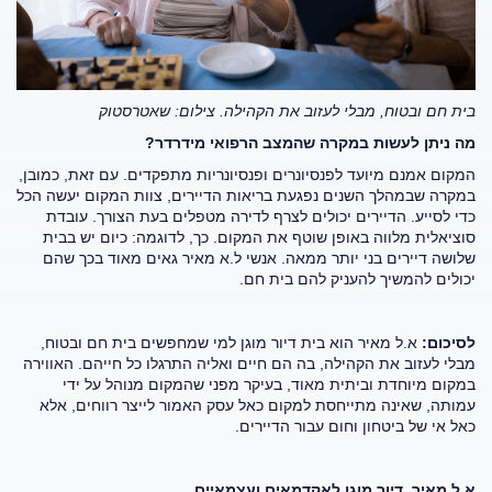
בית חם ובטוח, מבלי לעזוב את הקהילה. צילום: שאטרסטוק
מה ניתן לעשות במקרה שהמצב הרפואי מידרדר?
המקום אמנם מיועד לפנסיונרים ופנסיונריות מתפקדים. עם זאת, כמובן,
במקרה שבמהלך השנים נפגעת בריאות הדיירים, צוות המקום יעשה הכל
כדי לסייע. הדיירים יכולים לצרף לדירה מטפלים בעת הצורך. עובדת
סוציאלית מלווה באופן שוטף את המקום. כך, לדוגמה: כיום יש בבית
שלושה דיירים בני יותר ממאה. אנשי ל.א מאיר גאים מאוד בכך שהם
יכולים להמשיך להעניק להם בית חם.
לסיכום:
א.ל מאיר הוא בית דיור מוגן למי שמחפשים בית חם ובטוח,
מבלי לעזוב את הקהילה, בה הם חיים ואליה התרגלו כל חייהם. האווירה
במקום מיוחדת וביתית מאוד, בעיקר מפני שהמקום מנוהל על ידי
עמותה, שאינה מתייחסת למקום כאל עסק האמור לייצר רווחים, אלא
כאל אי של ביטחון וחום עבור הדיירים.
א.ל מאיר, דיור מוגן לאקדמאים ועצמאיים.