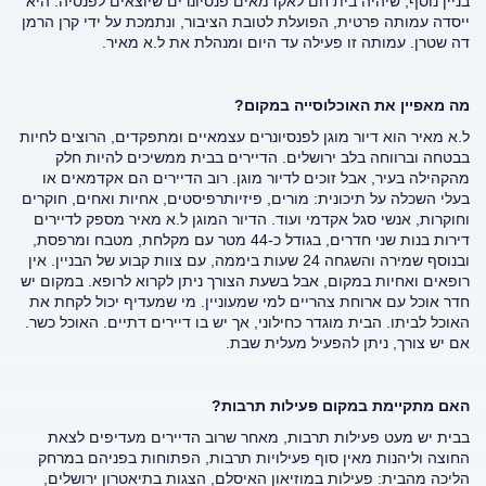
בניין נוסף, שיהיה בית חם לאקדמאים פנסיונרים שיוצאים לפנסיה. היא
ייסדה עמותה פרטית, הפועלת לטובת הציבור, ונתמכת על ידי קרן הרמן
דה שטרן. עמותה זו פעילה עד היום ומנהלת את ל.א מאיר.
מה מאפיין את האוכלוסייה במקום?
ל.א מאיר הוא דיור מוגן לפנסיונרים עצמאיים ומתפקדים, הרוצים לחיות
בבטחה וברווחה בלב ירושלים. הדיירים בבית ממשיכים להיות חלק
מהקהילה בעיר, אבל זוכים לדיור מוגן. רוב הדיירים הם אקדמאים או
בעלי השכלה על תיכונית: מורים, פיזיותרפיסטים, אחיות ואחים, חוקרים
וחוקרות, אנשי סגל אקדמי ועוד. הדיור המוגן ל.א מאיר מספק לדיירים
דירות בנות שני חדרים, בגודל כ-44 מטר עם מקלחת, מטבח ומרפסת,
ובנוסף שמירה והשגחה 24 שעות ביממה, עם צוות קבוע של הבניין. אין
רופאים ואחיות במקום, אבל בשעת הצורך ניתן לקרוא לרופא. במקום יש
חדר אוכל עם ארוחת צהריים למי שמעוניין. מי שמעדיף יכול לקחת את
האוכל לביתו. הבית מוגדר כחילוני, אך יש בו דיירים דתיים. האוכל כשר.
אם יש צורך, ניתן להפעיל מעלית שבת.
האם מתקיימת במקום פעילות תרבות?
בבית יש מעט פעילות תרבות, מאחר שרוב הדיירים מעדיפים לצאת
החוצה וליהנות מאין סוף פעילויות תרבות, הפתוחות בפניהם במרחק
הליכה מהבית: פעילות במוזיאון האיסלם, הצגות בתיאטרון ירושלים,