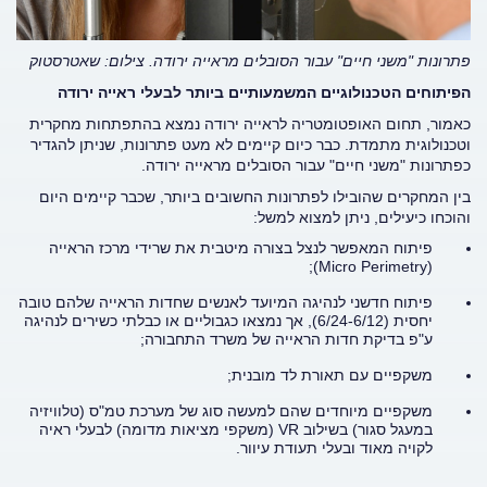
פתרונות "משני חיים" עבור הסובלים מראייה ירודה. צילום: שאטרסטוק
הפיתוחים הטכנולוגיים המשמעותיים ביותר לבעלי ראייה ירודה
כאמור, תחום האופטומטריה לראייה ירודה נמצא בהתפתחות מחקרית
וטכנולוגית מתמדת. כבר כיום קיימים לא מעט פתרונות, שניתן להגדיר
כפתרונות "משני חיים" עבור הסובלים מראייה ירודה.
בין המחקרים שהובילו לפתרונות החשובים ביותר, שכבר קיימים היום
והוכחו כיעילים, ניתן למצוא למשל:
פיתוח המאפשר לנצל בצורה מיטבית את שרידי מרכז הראייה
(Micro Perimetry);
פיתוח חדשני לנהיגה המיועד לאנשים שחדות הראייה שלהם טובה
יחסית (6/24-6/12), אך נמצאו כגבוליים או כבלתי כשירים לנהיגה
ע"פ בדיקת חדות הראייה של משרד התחבורה;
משקפיים עם תאורת לד מובנית;
משקפיים מיוחדים שהם למעשה סוג של מערכת טמ"ס (טלוויזיה
במעגל סגור) בשילוב VR (משקפי מציאות מדומה) לבעלי ראיה
לקויה מאוד ובעלי תעודת עיוור.