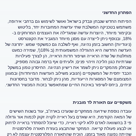
הפתרון החדשני
הפיתוח החדש שנבחן ונבדק בישראל ואושר לשימוש גם ברחבי אירופה,
משתמש בטכניקה המשלבת שתי עדשות המחוברות יחד, בליטוש
ובקימור מיוחד, היוצרות עדשה שמגדילה את העצמים המרוחקים ב-
18%, ובנוסף ניתן לייצרה עם מסנן מיוחד המגביר את הקונטרסט
(ניגודיות) החשוב בזמן נהיגה, ואף לשלבה גם כמשקפי שמש. יתרונה של
העדשה החדשה היא ההגדלה המשמעותית (ב 18%(!, שמירה כמעט
מוחלטת של שדה הראייה ושיפור חדות הראייה, הן לצורך פעילויות
שגרתיות כגון הליכה וזיהוי פנים; ולעיתים אף ברמה גבוהה מספיק,
שבחלק מהמקרים ניתן לשמר את רישיון הנהיגה. החיסרון טמון במשקל
הכבד יחסית של המשקפיים (הנובע משילוב העדשות המיוחדות) ובמגוון
המצומצם של המסגרות הייעודיות, מהן ניתן לבחור. מדובר בחסרונות
זניחים, ביחס לשיפור באיכות החיים שמתאפשר בזכות המכשיר החדשני.
משקפיים עם תאורת לד מובנית
עובדה נוספת שידועה ממחקרים שנערכו בארה"ב, עוד בשנות השישים
של המאה הקודמת, היא שאדם בעל ראייה לקויה זקוק לכמות אור גדולה
פי 3 בהשוואה לאדם ללא ליקוי ראייה, כדי שיוכל להסתדר בראייה לרחוק
או לבצע פעולת קריאה. המחקר שהתבצע בעזרת תאורה פלורסנטית
שהיתה נפוצה מאוד בזמנו, הוכיח שהתאורה הפלורסנטית עצמה לא רק