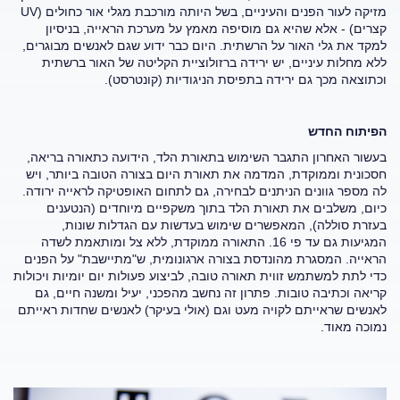
מזיקה לעור הפנים והעיניים, בשל היותה מורכבת מגלי אור כחולים (UV
קצרים) - אלא שהיא גם מוסיפה מאמץ על מערכת הראייה, בניסיון
למקד את גלי האור על הרשתית. היום כבר ידוע שגם לאנשים מבוגרים,
ללא מחלות עיניים, יש ירידה ברזולוציית הקליטה של האור ברשתית
וכתוצאה מכך גם ירידה בתפיסת הניגודיות (קונטרסט).
הפיתוח החדש
בעשור האחרון התגבר השימוש בתאורת הלד, הידועה כתאורה בריאה,
חסכונית וממוקדת, המדמה את תאורת היום בצורה הטובה ביותר, ויש
לה מספר גוונים הניתנים לבחירה, גם לתחום האופטיקה לראייה ירודה.
כיום, משלבים את תאורת הלד בתוך משקפיים מיוחדים (הנטענים
בעזרת סוללה), המאפשרים שימוש בעדשות עם הגדלות שונות,
המגיעות גם עד פי 16. התאורה ממוקדת, ללא צל ומותאמת לשדה
הראייה. המסגרת מהונדסת בצורה ארגונומית, ש"מתיישבת" על הפנים
כדי לתת למשתמש זווית תאורה טובה, לביצוע פעולות יום יומיות ויכולות
קריאה וכתיבה טובות. פתרון זה נחשב מהפכני, יעיל ומשנה חיים, גם
לאנשים שראייתם לקויה מעט וגם (אולי בעיקר) לאנשים שחדות ראייתם
נמוכה מאוד.