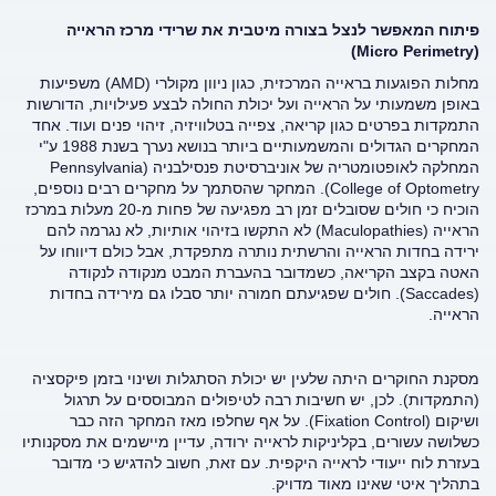
פיתוח המאפשר לנצל בצורה מיטבית את שרידי מרכז הראייה
)
Micro Perimetry
(
מחלות הפוגעות בראייה המרכזית, כגון ניוון מקולרי (AMD) משפיעות
באופן משמעותי על הראייה ועל יכולת החולה לבצע פעילויות, הדורשות
התמקדות בפרטים כגון קריאה, צפייה בטלוויזיה, זיהוי פנים ועוד. אחד
המחקרים הגדולים והמשמעותיים ביותר בנושא נערך בשנת 1988 ע"י
המחלקה לאופטומטריה של אוניברסיטת פנסילבניה (Pennsylvania
College of Optometry). המחקר שהסתמך על מחקרים רבים נוספים,
הוכיח כי חולים שסובלים זמן רב מפגיעה של פחות מ-20 מעלות במרכז
הראייה (Maculopathies) לא התקשו בזיהוי אותיות, לא נגרמה להם
ירידה בחדות הראייה והרשתית נותרה מתפקדת, אבל כולם דיווחו על
האטה בקצב הקריאה, כשמדובר בהעברת המבט מנקודה לנקודה
(Saccades). חולים שפגיעתם חמורה יותר סבלו גם מירידה בחדות
הראייה.
מסקנת החוקרים היתה שלעין יש יכולת הסתגלות ושינוי בזמן פיקסציה
(התמקדות). לכן, יש חשיבות רבה לטיפולים המבוססים על תרגול
ושיקום (Fixation Control). על אף שחלפו מאז המחקר הזה כבר
כשלושה עשורים, בקליניקות לראייה ירודה, עדיין מיישמים את מסקנותיו
בעזרת לוח ייעודי לראייה היקפית. עם זאת, חשוב להדגיש כי מדובר
בתהליך איטי שאינו מאוד מדויק.