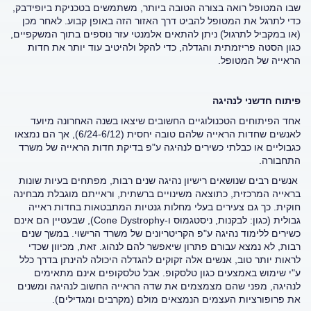
שבו המטופל רואה בצורה הטובה ביותר, משתמשים בטכניקת ביופידבק,
כדי לתרגל את המטופל להביט דרך האזור הזה באופן קבוע. לאחר מכן
(או במקביל לתרגול) ניתן להתאים אלמנטי עזר נוספים בתוך המשקפיים,
כגון הסטה פריזמתית והגדלה, כדי להקל ולהיטיב עוד יותר את חדות
הראייה של המטופל.
פיתוח חדשני לנהיגה
אחד הפיתוחים הטכנולוגיים החשובים שיצאו בשנה האחרונה מיועד
לאנשים שחדות הראייה שלהם טובה יחסית (6/24-6/12), אך הם נמצאו
כגבוליים או כבלתי כשירים לנהיגה ע"פ בדיקת חדות הראייה של משרד
התחבורה.
אנשים רבים שנושאים רישיון נהיגה שנים רבות, מפתחים בעיות שונות
בראייה המרכזית, כתוצאה משינויים ברשתית, וראייתם מוגבלת מבחינה
חוקית. כך גם צעירים בעלי מחלות גנטיות המתבטאות בחדות ראייה
גבולית (כגון: לבקנות, ניסטגמוס ו-Cone Dystrophy), שבעטיין הם אינם
כשירים ללימוד נהיגה ע"פ הקריטריונים של משרד הרישוי. במשך שנים
רבות, לא נמצא עבורם פתרון שיאפשר להם לנהוג. זאת, מכיוון שכדי
לראות יותר טוב, אנשים אלה זקוקים להגדלה היכולה להינתן בדרך כלל
ע"י שימוש באמצעים כגון טלסקופ. אבל טלסקופים אינם מתאימים
לנהיגה, מפני שהם מצמצמים את שדה הראייה החשוב לנהיגה ומשנים
את פרופורציות העצמים הנמצאים מולם (מקרבים ומגדילים).