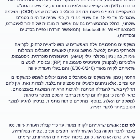
הרבודה (VR) חלה קפיצה טכנולוגית בתחום זה, ע"י שילוב הטמ"ס
במשקפיים דמויי מציאות מדומה הכוללים מערכת שמע (OCR) ומצלמה
שמגדילה עד פי 18! עם שינויי ניגודיות, כפי שהיה עד היום בטמ"ס
שולחני, ובחלק מהמכשירים גם עם אפשרות מובנית של חיבור לאינטרנט,
באמצעותWIFI אוBluetooth
(המאפשר הורדה וצפייה בסרטים
ובסדרות).
משקפיים מהפכניים אלה מאפשרים שימוש לראייה לרחוק, לקריאה
ולמרחקי ביניים (למשל: מחשב ונגינה) לאנשים הסובלים ממחלות
עיניות, כגון: ניוון מקולרי גילי (AMD), רטינופתיה סוכרתית, ניסטגמוס,
אלביניזם (לבקנות) ורטיניטיס פיגמנטוזה (RP); ובנוסף, לאנשים
שראייתם לקויה מאוד (6/30-6/240) והם בעלי תעודת עיוור!
החסרון טמון שהמשקפיים מסורבלים ואינם יכולים לשמש כמשקפיים
יומיומיים, אלא ניתנים לפעילויות ספציפיות בלבד. למרות זאת, אין להם
תחליף באשר להגדלה הניתנת ולאיכות הראייה המושגת באמצעותם.
כדאי לדעת כי נכון להיום קיימות ברחבי העולם מספר גרסאות
למשקפיים האלה. בנוסף, מתקיים פיתוח מתמיד, בניסיון להגיע למוצר
הטוב ביותר ללקויי ראייה.
לסיכום:
אנשים שראייתם לקויה מאוד, עד כדי קבלת תעודת עיוור, נטו
בעבר לאבד תקווה בכל הקשור לזיהוי חפצים ופנים, צפייה בטלוויזיה,
קריאה, נגינה או נהיגה. כיום, בזכות הפיתוחים האחרונים, קיימים