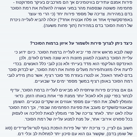
פירות אמנם עתירים בוויטמינים אך הם מורכבים בעיקר מפרוקטוז -
פחמימה פשוטה שנספגת מהר במעי ועשויה להעלות את רמת הסוכר
בדם במהירות. צריכה של מספר פירות יחד (כי הרי מי עוצר
באפרסק/שזיף אחד או פלח אבטיח אחד?) יכולה להביא לעלייה ניכרת
של רמות הסוכר בדם במהירות (תוך פחות משעה).
כיצד ניתן לצרוך פירות ולשמור על איזון ברמות הסוכר?
קשה לנבא מראש איזה פרי יביא לעלייה ברמות הסוכר. כיום ידוע כי
עליית הסוכר בתגובה למגוון מזונות היא שונה מאדם לאדם, ולכן
האינדקס הגליקמי הוא מדד בעייתי ולא נכון לגבי כלל האנשים. בכדי
לדעת אילו מזונות/פירות מעלים פחות את רמת הסוכר, יש לבדוק סוכר
בדם לאחר האוכל, או לנטרו בעזרת מד סוכר רציף, אשר נותן מידע לגבי
רמת הסוכר באופן רציף במשך מספר ימים עד שבועיים.
גם אם צורכים פירות שיחסית לא מביאים לעלייה ברמת הסוכר, עדיף
לבחור בפרי קטן ולא לאכול יותר ממנת פרי אחת באותו הזמן. כדאי
ומומלץ לשלב את הפרי עם מספר אגוזים או שקדים טבעיים. השומן
שבאגוזים/שקדים מעכב את ספיגת הפחמימה שבפרי, וכך רמת הסוכר
עולה לאט יותר. לאחר צריכה של פרי מומלץ לצאת להליכה או לעסוק
בכל ספורט אירובי אחר, על מנת למנוע עלייה של רמת הסוכר.
חשוב גם לציין, כי צריכת יתר של פירות הופכת בגוף לטריגליצרידים (סוג
של שומן בדם), שקשור גם הוא עם סיכון יתר למחלות לב וכלי דם.