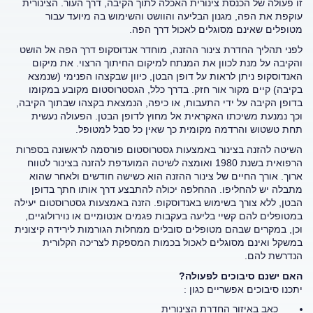
זו פעולה של הכנסת צינורית האכלה לתוך הקיבה, דרך העור. הצינורית
עוקפת את הפה, מגנון הבליעה והוושט והשימוש בה מיועד עבור
מטופלים שאינם מסוגלים לאכול דרך הפה.
לפני תהליך החדרת צינור ההזנה, מוחדר אנדוסקופ דרך הפה אל הושט
והקיבה על מנת לכוון את המנתח למיקום החיתוך הרצוי. את מיקום
האנדוסקופ ניתן לראות על דופן הבטן, כיוון שבקצהו הפנימי (שנמצא
בקיבה) קיים מקור אור חזק. בדרך כלל, הגסטרוסטום מקובע במקומו
בדופן הקיבה על ידי התעבות, או כיפה, הנמצאת בקצהו שבתוך הקיבה,
וכך נמנעת משיכתו האקראית אל מחוץ לדופן הבטן. הפעולה נעשית
תחת טשטוש והרדמה מקומית כך שאין כל סבל למטופל.
השיטה להזנה בצינור באמצעות גסטרוסטום פורסמה לראשונה בספרות
הרפואית בשנת 1980 ואומצה לשיטה המועדפת להזנה בצינור לטווח
ארוך. אורך החיים של צינור ההזנה הוא כשישה חודשים ולאחר שהוא
מתבלה יש להחליפו. ההחלפה יכולה להתבצע דרך אותו חתך בדופן
הבטן, ללא צורך בשימוש באנדוסקופ. הזנה באמצעות גסטרוסטום יעילה
במטופלים להם קשיי בליעה בעקבות פגמים אנטומיים או נוירולוגיים,
וכן, במקרים שבהם מטופלים סובלים ממחלות הגורמות לירידה קיצונית
במשקל ואינם מסוגלים לאכול בכמות המספקת לצריכה הקלורית
הנדרשת להם.
האם ישנם סיבוכים לפעולה?
יתכנו סיבוכים אפשריים כגון :
כאב באיזור החדרת הצינורית