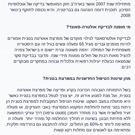
מתחילת שנת 2007 אושר בארה"ב חוק המאפשר בדיקה של אוכלוסיות
הסיכון. תוכנית דומה הונהגה גם בבריטניה, והיא נכנסה לתוקף בינואר
2008.
מי מופנה לבדיקת אולטרה-סאונד?
לבדיקת אולטרסאונד לגילוי מוקדם של מפרצת אאורטה בטנית אמורים
להיות מופנים גברים מגיל 65 ומעלה ונשים בגיל זה עם היסטוריה
משפחתית של המחלה. יוזמה פשוטה וברת יישום זו בישראל צפויה
להציל מאות רבות של חולים ממוות מידי שנה. מדובר בבדיקת סקר
שנמצאה כבעלת יעילות רפואית וכלכלית גבוהה במחקרים מבוקרים
רבים.
מהן שיטות הטיפול החדשניות במפרצת בטנית?
בשל התמותה הגבוהה הכרוכה בקרע ופריצה של מפרצת אאורטה
בטנית, ועל מנת למנוע אירוע זה, יש צורך לטפל במפרצת בטנית כאשר
היא מתגלה במצב השקט. שיטות הטיפול המקובלות למפרצת בטנית הן
ניתוח בטני פתוח להחלפת המקטע המפרצתי באבי העורקים, או פעולה
זעיר פולשנית אשר בה מוחדר תומכן (סטנט גרפט) דרך עורקי המפשעה
ללא פתיחת הבטן. בשיטה זו תהליך ההחלמה קל ומהיר יותר. פעולה זו
מתאימה ליותר מ-60% מן החולים, יכולה להתבצע גם בהרדמה חלקית,
ומתאימה גם לאנשים עם מחלות רקע קשות.