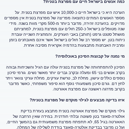
כמה אנשים בישראל חיים עם מפרצת בטנית?
הערכה היא כי בישראל חיים כ-10,000 איש עם מפרצת בטנית. על
מספר האנשים המתים כתוצאה מפריצה של מפרצת בטנית אין מספרים
מדויקים. בהערכה זהירה, מדובר ביותר מ-500 מקרי מוות בשנה. מידי
שנה מטופלים בישראל כ-250 חולים עם מפרצת בטנית, למחציתם
מושתל סטנט גרפט (תותב) באבי העורקים, והמחצית השנייה עוברת
ניתוח בטן. יש מספר רב של חולים בישראל אשר אינם מאובחנים בזמן
ומרבית האבחנות מתבצעות בהדמיה אקראית מסיבה אחרת.
מי נמנה על קבוצות הסיכון באוכלוסיה?
הסיכון להתפתחותה של מפרצת בטנית עולה עם הגיל והשכיחות גבוהה
בקרב אנשים בני 65 ומעלה ובקרב גברים יותר מאשר נשים. גורמי סיכון
נוספים כוללים עישון, מחלת לב, טרשת עורקים, מחלת עורקי צוואר ויתר
לחץ דם. גורם סיכון משמעותי נוסף הוא סיפור משפחתי, כאשר מדובר
בקרוב מדרגה ראשונה עם מפרצת אאורטה.
איזו בדיקה מבצעים לגילוי מוקדם של מפרצת בטנית?
גילוי מוקדם של מפרצת אאורטה בטנית מתבצע בעזרת בדיקת
אולטרה-סאונד בטן פשוטה ובלתי חודרנית. במידה שאין הרחבה של
האאורטה בגיל 65, לא תתפתח מפרצת משמעותית גם בהמשך החיים,
ועל כן מדובר בבדיקת אולטרה-סאונד בודדת לשלילה של המחלה.