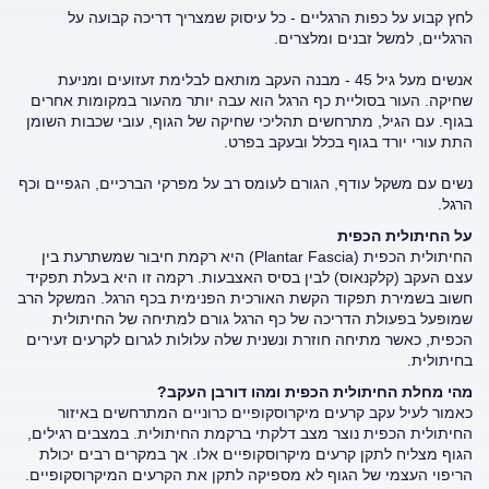
לחץ קבוע על כפות הרגליים - כל עיסוק שמצריך דריכה קבועה על
הרגליים, למשל זבנים ומלצרים.
אנשים מעל גיל 45 - מבנה העקב מותאם לבלימת זעזועים ומניעת
שחיקה. העור בסוליית כף הרגל הוא עבה יותר מהעור במקומות אחרים
בגוף. עם הגיל, מתרחשים תהליכי שחיקה של הגוף, עובי שכבות השומן
התת עורי יורד בגוף בכלל ובעקב בפרט.
נשים עם משקל עודף, הגורם לעומס רב על מפרקי הברכיים, הגפיים וכף
הרגל.
על החיתולית הכפית
החיתולית הכפית (Plantar Fascia) היא רקמת חיבור שמשתרעת בין
עצם העקב (קלקנאוס) לבין בסיס האצבעות. רקמה זו היא בעלת תפקיד
חשוב בשמירת תפקוד הקשת האורכית הפנימית בכף הרגל. המשקל הרב
שמופעל בפעולת הדריכה של כף הרגל גורם למתיחה של החיתולית
הכפית, כאשר מתיחה חוזרת ונשנית שלה עלולות לגרום לקרעים זעירים
בחיתולית.
מהי מחלת החיתולית הכפית ומהו דורבן העקב?
כאמור לעיל עקב קרעים מיקרוסקופיים כרוניים המתרחשים באיזור
החיתולית הכפית נוצר מצב דלקתי ברקמת החיתולית. במצבים רגילים,
הגוף מצליח לתקן קרעים מיקרוסקופיים אלו. אך במקרים רבים יכולת
הריפוי העצמי של הגוף לא מספיקה לתקן את הקרעים המיקרוסקופיים.