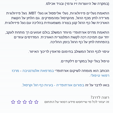
(במקרה של היווצרות זיז גרמי) ובגיד אכילס.
התאמת נעליים פיזיולוגיות, נעלי אליפסול או נעלי MBT. נעל פיזיולוגית
מורידה לחץ מכף הרגל, מהקרסול ומהמפרקים. גם הלחץ על הקשת
האורכית של כף הרגל קטן בצורה משמעותית בהליכה עם נעל פיזיולוגית.
התאמת מדרס אורתופדי מיוחד המשלב בולם זעזועים רך מתחת לעקב,
יחד עם תמיכה רכה לקשת הפלנטרית האורכית. המדרסים עוזרים
בהפחתת לחץ על כף הרגל בזמן ההליכה.
עיסוי לכף הרגל המשולב בחימום פראפין לריכוך האיזור.
טיפול בגלי קול במקרים דלקתיים.
הכותב הוא מומחה לשיקום אורתופדי
במרפאת אלטרנטיבה
-
מרכז
רפואי טיפולי
.
בואו לדבר על זה
בפורום אורתופדיה - בעיות כף רגל וקרסול
.
רוצה לדרג?
זה יעזור לכל מי שייחפש מידע רפואי על התחום