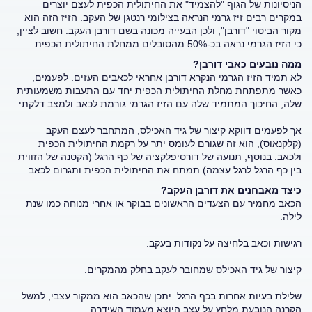
הניסיונות של הגוף "להצמיד" את החיתולית הכפית לעצם יוצרים
במקרים רבים זיז גרמי הנראה בצילומי רנטגן של העקב. הזיז הזה הוא
מקור הביטוי "דורבן", ולכן הבעייה מכונה בשם דורבן העקב. חשוב לציין,
כי הזיז הגרמי נראה בכ-50% מהסובלים ממחלת החיתולית הכפית.
ממה נובעים כאבי דורבן?
לא תמיד הזיז הגרמי הנקרא דורבן אחראי לכאבים העזים. לפעמים,
כאשר מתפתחת מחלת החיתולית הכפית יחד עם התעבות משמעותית
שלה, החיכוך המתמיד שלה עם הזיז הגרמי גורמת לכאב ולמצב דלקתי.
אך לפעמים דווקא קיצור של גיד האכילס, המתחבר לעצם העקב
(קלקנאוס), הוא זה שגורם לעומס יתר על רקמת החיתולית הכפית
ולכאב. בנוסף, תנועה של דורסיפלקציה של כף הרגל (הקטנה של הזווית
בין כף הרגל לרגל עצמה) תמתח את החיתולית הכפית ותגרום לכאב.
כיצד מאבחנים את דורבן העקב?
הכאב מחמיר עם הצעדים הראשונים בבוקר או אחרי מנוחה כמו שנת
לילה.
רגישות וכאב בלחיצה על נקודות בעקב.
קיצור של גיד האכילס שמחובר לעקב בחלק מהמקרים.
שלילת בעיות אחרות בכף הרגל. יתכן שהכאב הוא ממקור עצבי, למשל
הקרנה הנובעת מלחץ על עצב היוצא מעמוד השידרה.