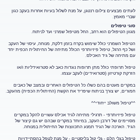
לעתים מבצעים צילום רנטגן, על מנת לשלול בעיות אחרות בעקב כגון
שברי מאמץ.
סוגי טיפולים
מגוון הטיפולים הוא רחב, החל מטיפול שמרני ועד לניתוח.
הטיפול השמרני כולל שימוש בקרח בזמן דלקת, מנוחה, עיסוי של העקב
ושל כף הרגל, טיפול פיזיותרפי הכולל מתיחה של החיתולית הכפית יחד
עם מתיחה של גיד האכילס.
טיפול תרופתי כולל מתן תרופות נוגדות כאב לא סטרואידליות ו/או
הזרקת קורטיזון (סטרואידים) לעקב עצמו.
במקרים מעטים בהם כשלו כל הטיפולים האחרים ובמצב של כאבים
חמורים, יש צורך בניתוח שיפריד את הקשת (החיתולית הכפית) מהעקב.
^^טיפול משולב ייחודי^^
טיפול פיזיותרפי - תרגילי מתיחה לגיד אכילס עשויים להקל במקרים
מסויימים של דורבן העקב, במיוחד במקרים שבהם יש גם קיצור של
הגיד. הארכה של הגיד תמנע התכווצות של החיתולית במנוחה.
טיפול בגלי הלם - גלי קול בליסטיים - על מנת לטפל בהסתיידויות