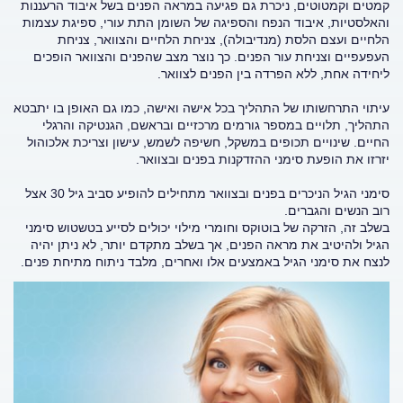
קמטים וקמטוטים, ניכרת גם פגיעה במראה הפנים בשל איבוד הרעננות
והאלסטיות, איבוד הנפח והספיגה של השומן התת עורי, ספיגת עצמות
הלחיים ועצם הלסת (מנדיבולה), צניחת הלחיים והצוואר, צניחת
העפעפיים וצניחת עור הפנים. כך נוצר מצב שהפנים והצוואר הופכים
ליחידה אחת, ללא הפרדה בין הפנים לצוואר.
עיתוי התרחשותו של התהליך בכל אישה ואישה, כמו גם האופן בו יתבטא
התהליך, תלויים במספר גורמים מרכזיים ובראשם, הגנטיקה והרגלי
החיים. שינויים תכופים במשקל, חשיפה לשמש, עישון וצריכת אלכוהול
יזרזו את הופעת סימני ההזדקנות בפנים ובצוואר.
סימני הגיל הניכרים בפנים ובצוואר מתחילים להופיע סביב גיל 30 אצל
רוב הנשים והגברים.
בשלב זה, הזרקה של בוטוקס וחומרי מילוי יכולים לסייע בטשטוש סימני
הגיל ולהיטיב את מראה הפנים, אך בשלב מתקדם יותר, לא ניתן יהיה
לנצח את סימני הגיל באמצעים אלו ואחרים, מלבד ניתוח מתיחת פנים.