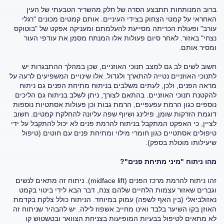
ברוב המנותחות תתבצע הסרה של חלק מהשריר הטבעתי של העין
האחראי על קמטי הצחוק בצידי העיניים. אותם קמטים מכונים "רגלי
עורב" ופעולת הכריתה מסייעת להעלמתם ומעניקה אפקט של "בוטוקס
נצחי" באזור. לאחר סיום פעולות אלו המנתח מסמן את עודפי העור
ומסיר אותם.
חשוב לשים לב גם למצב תנוכי האוזניים, שכן במהלך ההתבגרות יש
לתנוכי האוזניים נטייה להתארך ולגדול. אלו שינויים המשפיעים לרעה על
מראה הפנים, ולכן, לעתים משלבים בניתוח מתיחת הפנים גם ניתוח
להקטנת תנוכי האוזניים. בהתאם לצורך, ניתן לשלב בניתוח גם הליכים
נוספים כגון הרמת עפעפיים, הרמת גבות וכן פעולות אסתטיות נוספות
דוגמת הזרקות שומן, פילינג ושיוף שפה עליונה להחלקת קמטים. חשוב
לציין, כי האפקט המתקבל בניתוח להרמת פנים לא יכול להתקבל על ידי
טיפולים אסתטיים כגון חומרי מילוי ומתיחת פנים עם חוטים (טיפול
שיעילותו מוטלת בספק).
מהו ניתוח "מיני מתיחת פנים"?
זהו ניתוח להרמת מרכז הפנים (midface lift). ניתוח זה מתאים לנשים
וגברים שאזור עצמות הלחיים שלהם צנח, דבר הבא לידי ביטוי בקמט
נאזולביאלי (בין האף לשפה) עמוק במיוחד. הניתוח כולל צלקת בקדמת
האוזן בקו השיער בלבד ואינו מחייב אשפוז לילה. יש להבהיר שניתוח זה
לא מתאים לטיפול בבעיות המופיעות בצניחת הצוואר ובטשטוש קו