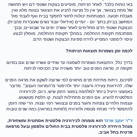
באי נוחות בלבד. לאחר הניתוח, מופיעים בצקות ושטפי דם ויש תחושה
של מתח בצוואר, אך אין כל מניעה להניע את הצוואר בטווח מלא ואין
מגבלת תנועה. המנותחות יכולות לחזור לתפקד בבית ואף לעבוד מול
המחשב בביתן בתוך יום - יומיים (אידאלי עבור נשים שעובדות מהבית).
הבצקות ושטפי הדם מחלימים לאחר עשרה ימים עד שבועיים; ובכך
מסתכמת תקופת ההחלמה. במהלך תקופת ההחלמה, מומלץ לבצע
עיסוי לימפטי המסייע לזירוז ספיגת הבצקות ושטפי הדם.
לכמה זמן נשמרות תוצאות הניתוח?
בדרך כלל, התוצאות נשמרות לשמונה עד שתיים עשרה שנים וגם בסיום
תקופה זו, מראה הפנים טוב יותר משהיה ערב הכניסה לניתוח.
לסיכום, ניתוח מתיחת פנים מתאים למי שרוצה לשקם את מראה הפנים
שלה, להיראות צעירה ורעננה יותר ולהיפטר מ"המראה העצוב". מדובר
באמצעי היעיל ביותר למלחמה בפגעי הזמן שיש, כיום, לכירורגיה
הפלסטית להציע. אם הפנים מתחילות לצנוח, קו הלסת מטשטש,
עצמות הלחיים צונחות והעור בפנים ובצוואר רפוי וצנוח, הרי שזה הזמן
להתמסר לידי מנתח מנוסה ולהרוויח (לפחות במראה) כמה שנים טובות.
ד"ר יעקב פרנד
הוא מומחה לכירורגיה פלסטית אסתטית ומשחזרת,
מנהל היחידה לכירורגיה פלסטית בבית החולים וולפסון ובעל מרפאה
פרטית בתל אביב.