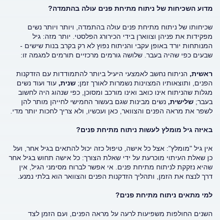
מדוע השכיחות של ניתוח מתיחת פנים עולה בהתמדה?
שכיחותו של ניתוח מתיחת פנים עולה בהתמדה, ויותר ויותר נשים
מפקידות את פניהן וצווארן בידי הכירורג הפלסטי. יותר מזה: גיל
המנותחות יורד באופן עקבי והניתוח נפוץ לא רק בקרב בנות שישים -
שבעים כפי שהיה בעבר. שלושה גורמים מרכזיים תורמים למגמה זו:
ראשית,
הניתוח נחשב לאמצעי היעיל ביותר להתמודדות עם הזדקנות
הפנים, ותוצאותיו המצוינות נשמרות לאורך זמן;
שנית,
עוד ועוד נשים
מגלות שהניתוח אינו כואב ואינו מורכב ומסוכן, כפי שנהוג היה לחשוב
בעבר;
שלישית,
נשים מבינות שגם בעשור החמישי לחייהן מותר להן
לשפר את מראה הפנים והצוואר, כאן ועכשיו, ולא צריך לחכות יותר מדי.
באיזה גיל מומלץ לעשות ניתוח מתיחת פנים?
אין גיל "מומלץ": אצל כל אישה, טיפול כזה יכול להתאים בגיל אחר, ועל
כן שאלת העיתוי מוכרעת על ידי שאלת הצורך: כל אישה תחוש בגיל אחר
שהיא נזקקת לניתוח מתיחת פנים. אי אפשר לברוח מסימני הגיל, אין
דרך לנצח את הזמן, ותהליך הזדקנות הפנים והצוואר הוא בלתי נמנע.
למי מתאים ניתוח מתיחת פנים?
השנים החולפות משפיעות לרעה על מראה הפנים, ועם הזמן לצד