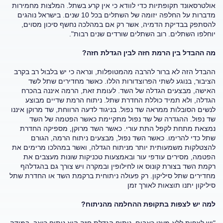
אולטרסאונד תקופתיות כדי לוודא כי אין קרע בשתל. המלצות מחמירות
מדברות על החלפה יזומה של השתלים בכל 10 שנים. בישראל נוהגים
להסתפק בבדיקת הדמיה, אשר רק אם במהלכה נחשף סיכון מסוים,
יוחלפו השתלים. רוב השתלים שורדים שנים רבות".
מה ההבדל בין הרמת חזה לבין הגדלת חזה?
ההבדל הזה לא ברור להרבה מהמטופלות, ונראה כי יש בלבול רב בקרב
הציבור, בנוגע לשתי הפרוצדורות הללו. כאשר מחדירים שתל לשד
האישה, מבצעים הגדלה של השד. לעומת זאת, הרמה איננה בהכרח
הגדלה, ולא תמיד כוללת החדרת שתל. ניתוח הרמת שדיים מבוצע
לנשים הסובלות ממראה שד נפול. בניגוד לדעה הרווחת, שד מרוקן איננו
שד נפול. ההגדרה של שד נפול מתקיימת כאשר הפטמה של השד
נמצאת מתחת לקפל התת עורי. כאשר השד מרוקן, מספיקה החדרת
שתל כדי להרימו. כאשר השד נפול, מבצעים ניתוח הרמה, הגורם
להצטלקות משמעותית יותר מניתוח הגדלה, ואשר במהלכו מרימים את
הפטמה, מסירים עודפי עור ובאמצעות טכניקות שונות מעצבים את
רקמת השד בצורת קונוס או לחילופין ובמקרה ויש צורך גם בהגדלהף
מחדירים שתל סיליקון. רק פעולה ניתוחית ברקמת השד או החדרת שתל
סיליקון יתנו תוצאות לאורך זמן
למה יש לצפות בתקופת ההחלמה מהניתוח?