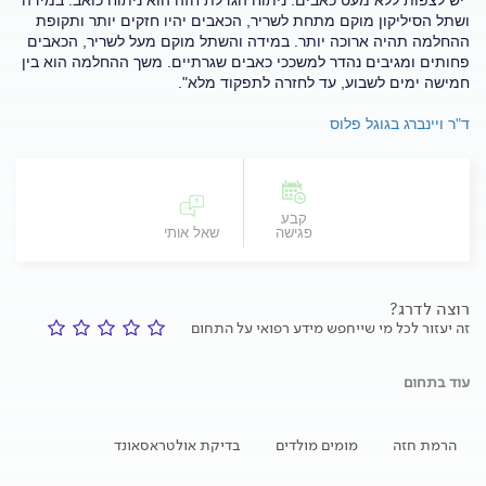
"יש לצפות ללא מעט כאבים. ניתוח הגדלת חזה הוא ניתוח כואב. במידה
ושתל הסיליקון מוקם מתחת לשריר, הכאבים יהיו חזקים יותר ותקופת
ההחלמה תהיה ארוכה יותר. במידה והשתל מוקם מעל לשריר, הכאבים
פחותים ומגיבים נהדר למשככי כאבים שגרתיים. משך ההחלמה הוא בין
חמישה ימים לשבוע, עד לחזרה לתפקוד מלא".
ד"ר ויינברג בגוגל פלוס
קבע
פגישה
שאל אותי
רוצה לדרג?
זה יעזור לכל מי שייחפש מידע רפואי על התחום
עוד בתחום
הרמת חזה
מומים מולדים
בדיקת אולטראסאונד