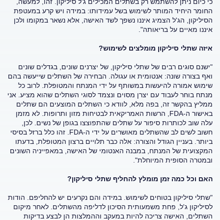
כי כיום ניתן להשתמש רק בשתלים המכילים ג'ל סיליקון. זהו, למעשה,
החומר היחיד המותר לשימוש בשל עמידותו: במידה ויש קרע במעטפת
הסיליקון, הג'ל הצמיג איננו נשפך לשד האישה, אלא נשאר במקומו ולכן
איננו מאיים על בריאותה".
איזה שתלי סיליקון מומלצים לשימוש?
"ישנם סוגים רבים של שתלי סיליקון, של יצרנים שונים, בגדלים שונים
ואף בצורה שונה: אנטומית או עגולה. הבחירה של השתלים שייעשה בהם
שימוש אמורה להיעשות במשותף על ידי המנתח והמטופלת. לרוב כל
מנתח בוחר לעבוד עם יצרן מסוים ונצמד לסוגי השתלים שהוא מציע. אני
ממליץ בהקשר זה, בפה מלא, לוודא כי השתלים המוצעים הם שתלים
באישור ה-FDA, הרשות האמריקאית לבטיחות מזון ותרופות. לא מזמן
עלה שוב לכותרות סיפור על שתלים שהתפוצצו בגופן של נשים. לכן,
חשוב לשים לב שהשתלים מאושרים על ידי ה-FDA. זהו כלל ברזל בסיסי
ביותר. בעניין הגודל והצורה: אלה כבר תלויים ברצון המטופלת, בדעתו
המקצועית של המנתח, במבנה האנטומי של האישה, במאפייניה השונים
ובמטרה הסופית המיוחלת".
האם וכל כמה זמן מומלץ להחליף שתלי סיליקון?
"שתלי סיליקון בטוחים לשימוש. במידה והם נקרעים יש להחליפם. הודות
לסיליקון ג'ל, פחת משמעותית הסיכון לדליפה מהשתלים. לאחר מיקום
השתלים, האישה צריכה להיות במעקב וההמלצות הן לבצע בדיקות