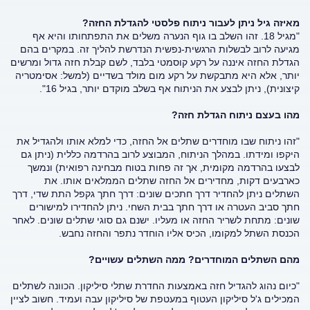
מאיזה גיל ניתן לעבור ניתוח פלסטי להגדלת החזה?
"מגיל 18. זהו השלב בו גוף הנערה משלים את התפתחותו והיא אף
מגיעה לרוב לבשלות הרגשית-נפשית הנדרשת להליך זה. במקרים בהם
הגדלת החזה איננה על רקע קוסמטי בלבד, לשם קבלת חזה גדול ומרשים
יותר, אלא היא מתבקשת על רקע מום מולד בשדיים (למשל: אסימטריה
קיצונית), ניתן לבצע את הניתוח אף בשלב מוקדם יותר, בגיל 16".
מהו בעצם ניתוח הגדלת חזה?
"זהו ניתוח שבו מוחדרים שתלים אל החזה, כדי למלא אותו ולהגדיל את
היקפו ומידתו. במהלך הניתוח, המבוצע לרוב בהרדמה כללית (ניתן גם
לבצעו בהרדמה מקומית, אך זה פחות בטוח מבחינה רפואית) ונמשך
כארבעים דקות, מחדירים אל החזה שתלים הממלאים אותו. את
השתלים ניתן להחדיר דרך חתכים שונים: דרך חתך גקפל התת שדי, דרך
חתך סביב העטרה או דרך חתך בבית השחי. ניתן להחדירו למישורים
שונים: מתחת לשריר החזה או מעליו. ישנם גם סוגי שתלים שונים. לאחר
הכנסת השתל למקומו, הכיס אליו הוחדר נתפר והחזה נחבש.
מהם השתלים המוחדרים? ממה השתלים עשויים?
"כיום נהוג להגדיל חזה באמצעות החדרת שתלי סיליקון. הכוונה לשתלים
המכילים ג'ל סיליקון העטוף במעטפת של סיליקון עבה ועמיד. חשוב לציין