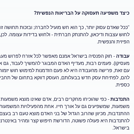
כיצד משפיעה תעסוקה על הבריאות הנפשית?
"ככל שאדם עסוק יותר, כך הוא חש מועיל לחברה; ובזכות תחושה זו,
לחוש עצבות ודיכאון, להתנתק חברתית - ולחוש בדידות עצומה. לכן
הפיזית והנפשית.
עבודה
- חוק הפנסיה בישראל אמנם מאפשר לכל אזרח לפרוש מעבודת
מעסיקו). פעמים רבות, מעדיף האדם המבוגר להמשיך לעבוד, גם אם
עם זאת, פרישה מהעבודה היא לא פעם הזדמנות למימוש חוש יזמות 
להם, לפתיחת עסק חדש בבעלותם, העוסק דווקא בתחום של תחביב 
כספית.
התנדבות
- כפי שהוכיחו מחקרים רבים, אדם שאינו מוצא משמעות בחי
משמעות, שמשפיעים גם על אורך חייו. אחת מהפעילויות המשמעותי
ההתנדבות, מכיוון שהרוב הגדול של בני האדם מוצא טעם רב בעצם ה
להתנדבות היא פעולה פשוטה, הדורשת חיפוש קצר ומהיר באינטרנט,
בישראל.