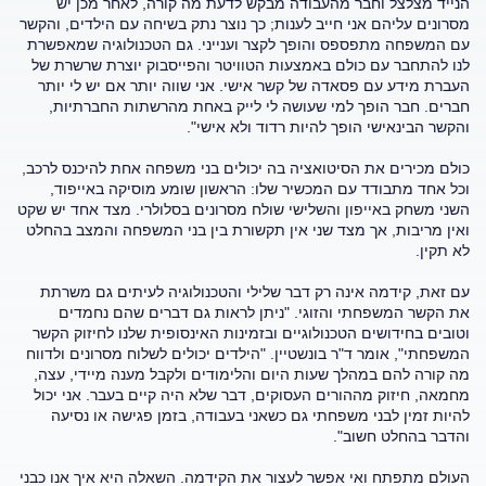
הנייד מצלצל וחבר מהעבודה מבקש לדעת מה קורה, לאחר מכן יש
מסרונים עליהם אני חייב לענות; כך נוצר נתק בשיחה עם הילדים, והקשר
עם המשפחה מתפספס והופך לקצר וענייני. גם הטכנולוגיה שמאפשרת
לנו להתחבר עם כולם באמצעות הטוויטר והפייסבוק יוצרת שרשרת של
העברת מידע עם פסאדה של קשר אישי. אני שווה יותר אם יש לי יותר
חברים. חבר הופך למי שעושה לי לייק באחת מהרשתות החברתיות,
והקשר הבינאישי הופך להיות רדוד ולא אישי".
כולם מכירים את הסיטואציה בה יכולים בני משפחה אחת להיכנס לרכב,
וכל אחד מתבודד עם המכשיר שלו: הראשון שומע מוסיקה באייפוד,
השני משחק באייפון והשלישי שולח מסרונים בסלולרי. מצד אחד יש שקט
ואין מריבות, אך מצד שני אין תקשורת בין בני המשפחה והמצב בהחלט
לא תקין.
עם זאת, קידמה אינה רק דבר שלילי והטכנולוגיה לעיתים גם משרתת
את הקשר המשפחתי והזוגי. "ניתן לראות גם דברים שהם נחמדים
וטובים בחידושים הטכנולוגיים ובזמינות האינסופית שלנו לחיזוק הקשר
המשפחתי", אומר ד"ר בונשטיין. "הילדים יכולים לשלוח מסרונים ולדווח
מה קורה להם במהלך שעות היום והלימודים ולקבל מענה מיידי, עצה,
מחמאה, חיזוק מההורים העסוקים, דבר שלא היה קיים בעבר. אני יכול
להיות זמין לבני משפחתי גם כשאני בעבודה, בזמן פגישה או נסיעה
והדבר בהחלט חשוב".
העולם מתפתח ואי אפשר לעצור את הקידמה. השאלה היא איך אנו כבני