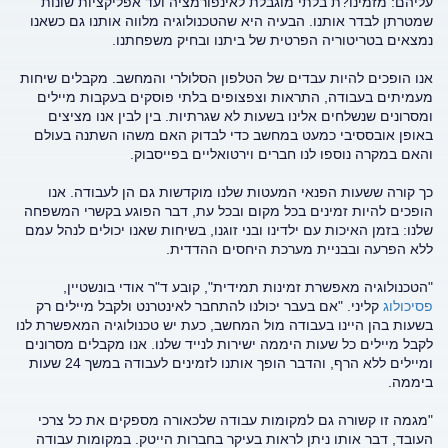
עליהם: מזמינו?ת בלתי מוגבלת לאינפורמציה ועד אפליקציות שונות
שמטרתן לבדר אותנו. הבעיה היא שהטכנולוגיה מלווה אותנו גם כשאנו
נמצאים בטריטוריה הפרטית של ביתנו ובחיק משפחתנו.
אנו הופכים להיות עבדים של הטלפון הסלולרי והמחשב. מקבלים שיחות
מעמיתים בעבודה, התראות וצפצופים בלתי פוסקים בעקבות מיילים
ומסרונים שנשלחים אלינו בשעות לא שגרתיות. בין לבין אנו מציצים
באופן אובססיבי כמעט במחשב כדי לבדוק האם משהו השתנה בעולם
והאם במקרה נוספו לנו חברים וירטואליים בפייסבוק.
כך קורה ששעות הפנאי המעטות שלנו מוקדשות גם הן לעבודה. אנו
הופכים להיות זמינים בכל מקום ובכל עת, דבר הפוגע בקשרי המשפחה
שלנו: בזמן האיכות עם ילדינו ובני זוגנו, בשיחות שאנו יכולים לנהל עמם
ללא הפרעה ובבניית מערכת היחסים ההדדית.
"הטכנולוגיה מאפשרת זמינות תמידית", קובע ד"ר אודי בונשטיין,
פסיכולוג
קליני. "אם בעבר יכולנו להתחבר לאינטרנט ולקבל מיילים רק
בשעות בהן היינו בעבודה מול המחשב, כעת יש טכנולוגיה המאפשרת לנו
לקבל מיילים כל שעות היממה ישירות לנייד שלנו. אנו מקבלים מסרונים
ומיילים ללא הרף, והדבר הופך אותנו לזמינים לעבודה במשך 24 שעות
ביממה.
"מגמה זו קשורה גם למקומות עבודה שלכאורה מספקים את כל צרכי
העובד, דבר אותו ניתן לראות בעיקר בחברות הייטק. במקומות עבודה