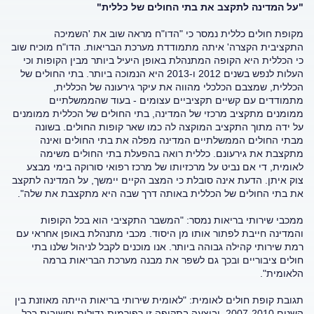
"על המדינה לתקצב את בתי החולים של כללית"
מקופת חולים כללית נמסר כי "הדו"ח מראה שוב את 'השמיכה
התקציבית הקצרה' איתה מתמודדת מערכת הבריאות. הדו"ח מוכיח שוב
כי הכללית היא הקופה המתנהלת באופן היעיל ביותר מבין הקופות וכי
העלות לנפש בשנים 2012 ו-2013 היא הנמוכה ביותר. בתי החולים של
הכללית, שמצבם הכלכלי מהווה את עיקר גירעונה של הכללית,
מתמודדים עם קשיים תקציביים עצומים - בעוד שהממשלתיים
ממומנים מתקציב מרכזי של המדינה, בתי החולים של הכללית ממומנים
על ידה מתוך התקציב המוקצה לה כמו שאר קופות החולים. בשונה
מבתי החולים הממשלתיים המדינה מפלה את בתי החולים ואינה
מתקצבת את גירעונם. כללית רואה בהפעלת בתי החולים משימה
לאומית, די אם נביט על מרכזיותו של מרכז רפואי סורוקה בימי מבצע
צוק איתן. הדעת אינה סובלת כי המצב הקיים יימשך, על המדינה לתקצב
את בתי החולים של הכללית באותה דרך שבה היא מתקצבת את שלה".
ממכבי שירותי בריאות נמסר: "המשבר התקציבי הוא בכל הקופות
והמדינה חייבת לפתור אותו מן היסוד. מכבי מתנהלת באופן אחראי עם
רמת שירותי קהילה גבוהה ביותר. אנו מוכנים לקבל לניהול שלנו בתי
חולים ציבוריים ובכך גם לשפר את מבנה מערכת הבריאות ברמה
הלאומית".
תגובת קופת חולים לאומית: "לאומית שירותי בריאות הייתה מאוזנת בין
השנים 2007-2010, וביצעה בתקופה זו רפורמות גדולות וחשובות בכל