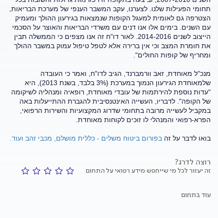
תחומי הפעילות שלנו. לצערנו, עקב המשבר הענפי של מערכת הבריאות,
הצטרפה גם לאומית למעגל הקופות שנמצאות בגירעון ההולך ומעמיק
עם השנים. בימים אלו אנו דנים עם משרדי הבריאות והאוצר על הסכמי
הייצוב לשנים 2014-2016. לאור דו"ח זה אנו מצפים כי הממשלה תבין
את חומרת המצב וכי אין ברירה אלא לטפל טיפול עמוק במשבר ההולך
ומחריף של קופות החולים".
מנכ"ל מאוחדת, זאב וורמברנד, הגיב לדו"ח, ואמר כי העובדה
שלמאוחדת הגירעון הנמוך במערכת (3% בלבד, בשנת 2013), היא
"עדות נוספת להירתמות של עובדי מאוחדת, רופאיה ומנהליה לשיקומה
של הקופה". לדבריו, העשייה האינטנסיבית להגברת ההתייעלות באה
במקביל לעשייה מרובה בתחומי שדרוג המקצועיות והשירות הרפואי,
הפרא-רפואי והמנהלי לו זוכים לקוחות מאוחדת.
בואו לדבר על זה
בפורום ביטוח משלים - כללית מושלם, מכבי זהב ועוד.
רוצה לדרג?
זה יעזור לכל מי שייחפש מידע רפואי על התחום
עוד בתחום