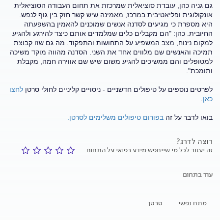
גם גניה כהן, עובדת סוציאלית שמרכזת את תחום העבודה הסוציאלית
אונקולוגית ופליאטיבית במרכז, מאמינה שיש קשר חזק בין גוף לנפש.
היא מספרת כי מגיעים לסדנה אנשים שמוכנים להאמין בהשפעתה
החיובית. כהן: "הם מקבלים כלים שמלמדים אותם כיצד להירגע ולהגיע
למקום נינוח, מצב המשפיע על התחושות והתפקוד. מה גם שזו קבוצת
תמיכה והאנשים שם מלווים אחד את השני. הסדנה מהווה מוקד משיכה
למטופלים והם ממשיכים להגיע משום שיש שם אווירה חמה, מקבלת
ותומכת".
לפרטים נוספים על טיפולים חדשניים - ניסויים קליניים לחולי סרטן
לחצו
כאן
.
בואו לדבר על זה
בפורום טיפולים משלימים לסרטן.
רוצה לדרג?
זה יעזור לכל מי שייחפש מידע רפואי על התחום
עוד בתחום
מתח נפשי
סרטן