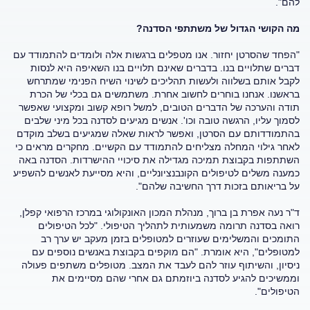
להם".
מה הקושי הגדול של משתתפי הסדנה?
"הפחד שהסרטן יחזור. אנו מטפלים ברגשות אלה ולומדים להתמודד עם
דברים שתלויים בנו. בדברים שאינם תלויים בנו השאיפה היא לנסות
לקבל אותם בשלווה ולעשות תהליכים לשינוי השיח הפנימי שמתרחש
בראשנו. אנחנו בוחרים לחשוב אחרת. משתמשים גם בכלי של הכרת
תודה והערכה של הדברים הטובים, למשל רופא קשוב ומקצועי שאפשר
לסמוך עליו, הרגשה טובה וכו'. אנשים מגיעים לסדנה בכל מיני שלבים
בהתמודדותם עם הסרטן, ואפשר לראות שאלה שמגיעים בשלב מוקדם
לאחר גילוי המחלה מצליחים להתמודד עם הקשיים. מחקרים מראים כי
השתתפות בקבוצת תמיכה מגדילה את סיכויי ההישרדות. הסדנה באה
כמענה משלים לטיפולים הקונבנציונליים, והיא מסייעת לאנשים להשפיע
על בריאותם בזכות דרך החשיבה שלהם".
ד"ר נעה אפרת בן ברוך, מנהלת המכון האונקולוגי במרכז הרפואי קפלן,
רואה בסדנה תרומה משמעותית לתהליך הטיפולי. "לכל הטיפולים
התומכים והמשלימים שעוזרים למטופלים בזמן מעקב יש ערך רב
למטופלים", היא אומרת. "הם מוקפים בקבוצת באנשים נוספים עם
ניסיון, והשיתוף עוזר להם לעבד את המצב. מטופלים משתפים פעולה
וממשיכים להגיע לסדנה ביוזמתם גם אחרי שהם מסיימים את
הטיפולים".