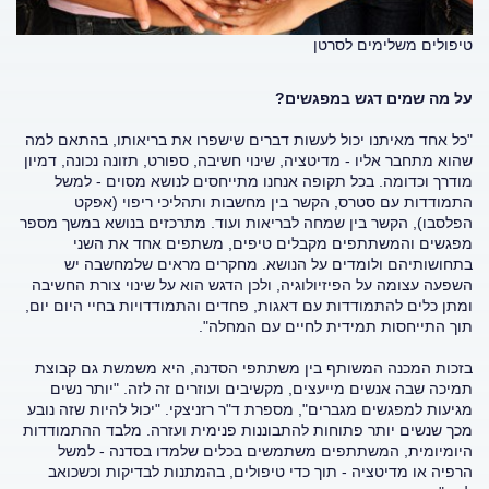
טיפולים משלימים לסרטן
על מה שמים דגש במפגשים?
"כל אחד מאיתנו יכול לעשות דברים שישפרו את בריאותו, בהתאם למה
שהוא מתחבר אליו - מדיטציה, שינוי חשיבה, ספורט, תזונה נכונה, דמיון
מודרך וכדומה. בכל תקופה אנחנו מתייחסים לנושא מסוים - למשל
התמודדות עם סטרס, הקשר בין מחשבות ותהליכי ריפוי (אפקט
הפלסבו), הקשר בין שמחה לבריאות ועוד. מתרכזים בנושא במשך מספר
מפגשים והמשתתפים מקבלים טיפים, משתפים אחד את השני
בתחושותיהם ולומדים על הנושא. מחקרים מראים שלמחשבה יש
השפעה עצומה על הפיזיולוגיה, ולכן הדגש הוא על שינוי צורת החשיבה
ומתן כלים להתמודדות עם דאגות, פחדים והתמודדויות בחיי היום יום,
תוך התייחסות תמידית לחיים עם המחלה".
בזכות המכנה המשותף בין משתתפי הסדנה, היא משמשת גם קבוצת
תמיכה שבה אנשים מייעצים, מקשיבים ועוזרים זה לזה. "יותר נשים
מגיעות למפגשים מגברים", מספרת ד"ר רזניצקי. "יכול להיות שזה נובע
מכך שנשים יותר פתוחות להתבוננות פנימית ועזרה. מלבד ההתמודדות
היומיומית, המשתתפים משתמשים בכלים שלמדו בסדנה - למשל
הרפיה או מדיטציה - תוך כדי טיפולים, בהמתנות לבדיקות וכשכואב