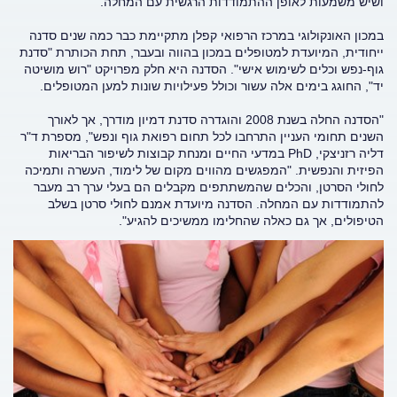
ושיש משמעות לאופן ההתמודדות הרגשית עם המחלה.
במכון האונקולוגי במרכז הרפואי קפלן מתקיימת כבר כמה שנים סדנה
ייחודית, המיועדת למטופלים במכון בהווה ובעבר, תחת הכותרת "סדנת
גוף-נפש וכלים לשימוש אישי". הסדנה היא חלק מפרויקט "רוש מושיטה
יד", החוגג בימים אלה עשור וכולל פעילויות שונות למען המטופלים.
"הסדנה החלה בשנת 2008 והוגדרה סדנת דמיון מודרך, אך לאורך
השנים תחומי העניין התרחבו לכל תחום רפואת גוף ונפש", מספרת ד"ר
דליה רזניצקי, PhD במדעי החיים ומנחת קבוצות לשיפור הבריאות
הפיזית והנפשית. "המפגשים מהווים מקום של לימוד, העשרה ותמיכה
לחולי הסרטן, והכלים שהמשתתפים מקבלים הם בעלי ערך רב מעבר
להתמודדות עם המחלה. הסדנה מיועדת אמנם לחולי סרטן בשלב
הטיפולים, אך גם כאלה שהחלימו ממשיכים להגיע".