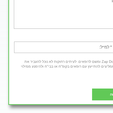
חשוב לדעת: לאחר מילוי הטופס פרטיך יועברו למרכז השירות של Zap Doctors ומשם לרופאים. לעיתים רחוקות לא נוכל להעביר את
מליצים להתייעץ עם רופאים בקופ"ח או בבי"ח ולהימנע ממילוי
ה