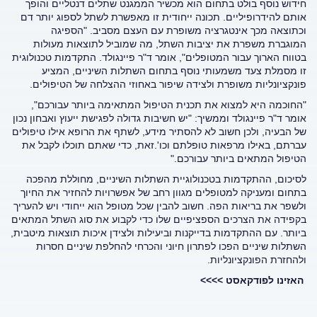
חידוש נוסף בולט בתחום הוא מכשיר הממגנט שתלים דנטליים והופך
אותם להידרופיליים. תכונה ייחודית זו מאפשרת לשתל לספוג יותר דם
וכתוצאה מכך אינטגרציה משופרת עם העצם מסביב. "הספיגה
המוגברת משפרת את יציבות השתל, מה שמוביל לתוצאות מעולות
בטווח הארוך עבור המטופלים", אומר ד"ר פיינגולד. התקדמות טכנולוגית
זו מסמלת צעד משמעותי נוסף בתחום השתלות השיניים, המציע
פונקציונליות משופרת ולצידה שיפור באחוזי ההצלחה של הטיפולים.
"החוכמה היא למצוא את תכנית הטיפול המתאימה ביותר עבורכם",
אומר ד"ר פיינגולד וממשיך: "יש חשיבות גדולה לפגישת ייעוץ ואבחון נכון
של הבעיה, ולכן חשוב לא להסתיר מידע, לשתף את הרופא אילו טיפולים
עברתם, באילו מרפאות טופלתם וכו'.זאת, כדי שאתם תוכלו לקבל את
הטיפול המתאים ביותר עבורכם."
לסיכום, ההתקדמות בטכנולוגיית השתלות השיניים, מחוללת מהפכה
בתחום ומעניקה למטופלים מגוון רחב של אפשרויות להחזיר את החיוך
ולשפר את בריאות הפה. חשוב להבין שכל מטופל הוא ייחודי ויש להעריך
בקפידה את הצרכים הספציפיים שלו כדי לקבוע את סוג השתל המתאים
ביותר. עם ההתקדמות בדייקנות וביעילות ולצידן איכות תוצאות מיטבית,
השתלות שיניים הפכו לפתרון חיוני והכרחי להחלפת שיניים חסרות
ולהחזרת הפונקציונליות.
האזינו לפודקאסט >>>>