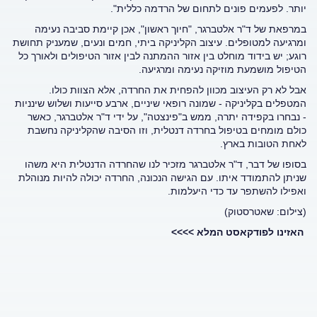
יותר. לפעמים פונים לתחום של הרדמה כללית".
במרפאת של ד"ר אלטברגר, "חיוך ראשון", אכן קיימת סביבה נעימה
ומרגיעה למטופלים. עיצוב הקליניקה ביתי, חמים ונעים, שמעניק תחושת
רוגע; יש בידוד מוחלט בין אזור ההמתנה לבין אזור הטיפולים ולאורך כל
הטיפול מושמעת מוזיקה נעימה ומרגיעה.
אבל לא רק העיצוב מכוון להפחית את החרדה, אלא הצוות כולו.
המטפלים בקליניקה - שמונה רופאי שיניים, ארבע סייעות ושלוש שינניות
- נבחרו בקפידה יתרה, ממש ב"פינצטה", על ידי ד"ר אלטברגר, כאשר
כולם מומחים בטיפול בחרדה דנטלית, וזו הסיבה שהקליניקה נחשבת
לאחת הטובות בארץ.
בסופו של דבר, ד"ר אלטברגר מזכיר לנו שהחרדה הדנטלית היא משהו
שניתן להתמודד איתו. עם הגישה הנכונה, החרדה יכולה להיות מנוהלת
ואפילו להשתפר עד כדי היעלמות.
(צילום: שאטרסטוק)
האזינו לפודקאסט המלא >>>>