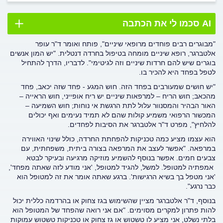
AI סכמו לי את הכתבה
"מבוגרים רבים פוחדים מרופאי שיניים", פותח ואומר ד"ר עופר
אלטברגר, רופא שיניים מומחה בטיפול בחרדה דנטלית. "יש המון אנשים
בוגרים שיש להם חרדות שיניים וזה לגיטימי". לדבריו, הדרך להתחיל
לטפל בפחד היא להכיר בו.
"יש חושים שמעורבים בפחד הזה. חוש המגע - פחד שזה יכאב, פחד
מהכאב; חוש הריח – למרפאות שיניים יש ריח אופייני, חוש הראייה –
האור הבהיר והמסנוור עלול לתת הרגשת אי נוחות; חוש השמיעה –
המכשור הרפואי משמיע קולות שהם לא תמיד נעימים ואף יכולים
להלחיץ", מפרט ד"ר אלטברגר את הסיבות לפחדים.
הוא עצמו מציע כמה טכניקות להפחתת החרדה, כולל שינוי האווירה
במרפאה. "אפשר לעצב את המרפאה בצורה ביתית, משפחתית, עם
צבעים חמים. אפשר בנוסף להשמיע מוזיקה מרגיעה ובעיקר לבטא
אמפתיה למטופל. למשל, להגיד למטופל, 'אני מודע לזה שאתה מפחד',
'אני מטפל בך בשיא הרגישות'. ברגע שאתה אומר את זה למטופל הוא
כבר נרגע".
בנוסף, ד"ר אלטברגר מציין שהשימוש בגז צחוק או בהרדמה כללית יכול
להות פתרון למקרים מסוימים. "אם אני רואה שהפחד של המטופל הוא
בלתי נשלט, אני מציע לו טשטוש או גז צחוק או טכניקות טשטוש עמוקות