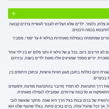
לחו, כלומר, ילדים שלא הצליחו לעבור לעשיית צרכים קבועה
להתבטא בכמה היבטים.
בפודקאסט "דוקטורס" ששודר ברדיו תל אביב, אריה יוריש, מדריך הורים שמתמחה בגמילות מאוחרות בגילאי 4 עד יסודי, מסביר
חשוב לדעת שאם הילדים שלכם חווים גמילה מאוחרת מחיתולים, הם לא חריגים. כיום, בכל גן של גילאי 4 וחצי פלוס יש בין ילד אחד
וכרת. יוריש מספר שמגיעים אליו מאות ילדים בשנה, וביניהם
היום כוללות בחובן מגוון חוויות אישיות, ובתוכן היחסים בין
 בבקרים.
 זאת דרך התנהגות. לא תמיד מדובר בהתנהגות מודעת, ולפעמים
 התאפקות או סרבנות שירותים, שמובילה לגמילה מאוחרת.
 הרגשית של בנים ובנות בגיל הרך היא שונה. מחקר שנעשה לגבי
, אך ככל שהגיל עולה, בנים בוכים פחות. בגלל שהגוף שלנו הוא