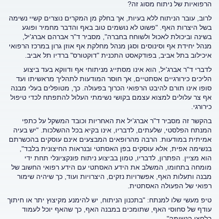
הרפואיות של ניתוח מסוג זה?
לרוב, עובר הניתוח ללא בעיות, אך בחלק מן המקרים נוצרים קשיי נשימה
בשל היצרות האף. "פשוט לא נושמים טוב באף והדבר מחמיר ופוגע
בשינה וביכולת לאכול ולשוחח בחברה", מסביר ד"ר אברהם אברג'יל,
מנהל יחידת אף וסינוסים וסגן מנהל מחלקת אף אוזן גרון במרכז הרפואי
איכילוב בתל אביב, בפודקאסט התכנית "דוקטורס" ברדיו תל אביב.
לדברי ד"ר אברג'יל, הוא אינו מסתייג מניתוחי אף ודווקא בעד ביצוע
הליכים כירורגיים אסתטיים, אך חוסר המודעות לתהליך מראשיתו ועד
סופו אינו תורם להיבט הרפואי הכרוך בפעולה. כך, מטופלים בעלי מבנה
אף צר עלולים למצוא עצמם בקושי נשימתי העלול להתפתח לכדי טיפול
כירורגי.
בהקשר זה מסביר ד"ר אברג'יל את האחריות וכובד המשקל על כתפי
המנתח הפלסטי, שלעתים, לדבריו, אינו בקיא בכל ההשלכות. "יש בעיה
אמיתית במודעות. הרבה מהרופאים המבצעים אינם עוסקים בהכשרתם
בנשימה אפית, אלא עוסקים בפן האסתטי ובנראות החיצונית בלבד",
הוא מציין. הפתרון, לדבריו, טמון בביצוע ניתוח פונקציונלי תחת ידי
מומחה בתחומו, המשלב את הידע האסתטי עם הידע רפואי החשוב של
מבנה ותעלות האף, אפשרויות נזקים, היצרויות ועוד, כך שיהיה שימור
רפואי של הפעולה האסתטית.
טיפ מעשי שלו למנתח: "בתכנון הניתוח, יש להימנע מקיצוץ יתר או חיתוך
עודף של סחוסי האף, שתומכים במבנה האף, כך שהאף יוכל לעמוד
בלחצי הנשימה".