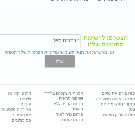
הצטרפו לרשימת
התפוצה שלנו
אני מאשר/ת את
תנאי השימוש
ו
מדיניות הפרטיות
של דוקטורס
שלח
פורום רפואת נשים
הסרת משקפים בלייזר
חיסוני קורונה
ושיפור הראיה
פורום רפואה משלימה
שיניים
פורום הרזיה ללא
ניתוחי חזה ומתיחת
עיניים
דיאטה
בטן
כירורגיה פלסטית
פורום נוירולוגיה
פורום פריון האישה
אורתופדים
פורום קורונה
פסיכולוגים