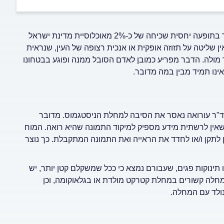
עבור רבים, מחלת הניסטגמוס נשמעת כמו מחלה נדירה, אך מדובר בתופעה יחסית שכיחה של כ-2% מאוכלוסיית מדינת ישראל
שליטה על תזוזה אופקית או אנכית רצופה של העין, שנראית
 מולה. הדבר מפריע כמובן לאדם הסובל ממנה ופוגע בבטחונו
ינו תמיד מבין במה מדובר.
 ד"ר עורואה נאסר את הסיבה למחלת הניסטגמוס. מדובר
אין לרשתית מידע מספיק למיקוד התמונה שהיא רואה. המוח
ן לתקן ו/או לחדד את הראייה ואת התמונה המתקבלת. כך נוצר
 תינוקות פגים, שעבורם נמצא כי ככל שמשקלם קטן יותר, יש
למחלה קשורים במחלת קטרקט מולדת או בגלאוקומה, וכן
נולד עם המחלה.