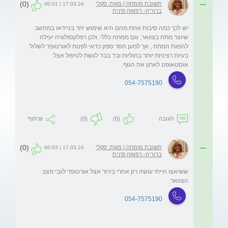
(0)
תשובת מומחה | מאת: סקלי
17.03.24 | 00:01
ברוריה- רפואה סינית
יש לכך כמה סיבות אחת מהם היא שימוש יתר בניידאו במחשב  
שיוצר מתח בצוואר, וגם ממתח כללי. ולכן רפלקסולוגיה יעילה 
להפגת המתח , אך למען הסר ספק כדאי לפנות לאורטופד לשלול 
בעיות רציניות יותר בחוליות ובד בבד לגשת לטיפול אצל 
אוסטאופט לארגן את הגוף.
054-7575190
תגובה
(0)
(0)
שיתוף
(0)
תשובת מומחה | מאת: סקלי
17.03.24 | 00:03
ברוריה- רפואה סינית
ששיאצו הייתי עושה רק אחרי בירור אצל אורטופד לגבי מצב 
הצוואר.
054-7575190