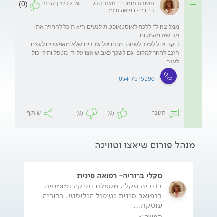
(0)
תשובת מומחה | מאת: סקלי
12.03.24 | 21:57
ברוריה- רפואה סינית
ממליצה לך ללכת לאוסטאופטית לנשים היא תוכל להחזיר את 
דיקור יכול לעזור לשחרר מתח של שרירים שלא מאפשרים לעצם 
הזנב לחזור למקום וגם לשכך כאב.שיאצו על ידי מטפל ותיק יכול 
לעזור.
054-7575190
תגובה
(0)
(0)
שיתוף
מנהל פורום שיאצו וטווינה
סקלי ברוריה- רפואה סינית
ברוריה סקלי, מטפלת ותיקה ומומחית
ברפואה סינית וטיפול הוליסטי. ברוריה
עוסקת...
המשך >