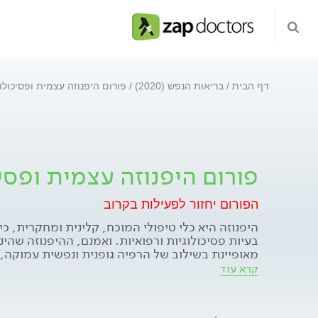
דף הבית
בריאות הנפש (2020)
פורום היפנוזה עצמית ופסיכולו
פורום היפנוזה עצמית ופסי
הפורום יחזור לפעילות בקרוב
היפנוזה היא כלי טיפולי המוכח, קלינית ומחקרית, כיע
בעיות פסיכולוגיות ורפואיות. ואמנם, ההיפנוזה שהי
מאופיינת בשילוב של הרפיה גופנית ונפשית עמוקה, 
במיוחד של הקשב. במצב תודעתי וייחודי זה, החלק 
קרא עוד
האחראי למגוון תחושותינו, רגשותינו והתנהגותנו, נ
חיוביים והשפעות (סוגסטיות) מיטיבות. כך גוברת
בתחושותיו, רגשותיו והתנהלותו, על פי צרכיו ורצונו.