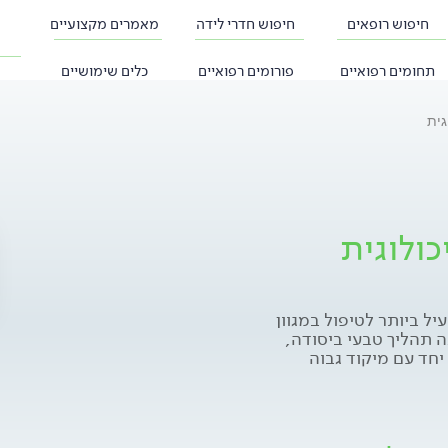
חיפוש רופאים
חיפוש חדרי לידה
מאמרים מקצועיים
תחומים רפואיים
פורומים רפואיים
כלים שימושיים
גית
כולוגית
יל ביותר לטיפול במגוון
נה תהליך טבעי ביסודה,
יחד עם מיקוד גבוה
התת-מודע של מוחנו,
גיש ומושפע יותר ממסרים
 השליטה של המתהפנט
 לכן, יש המגדירים