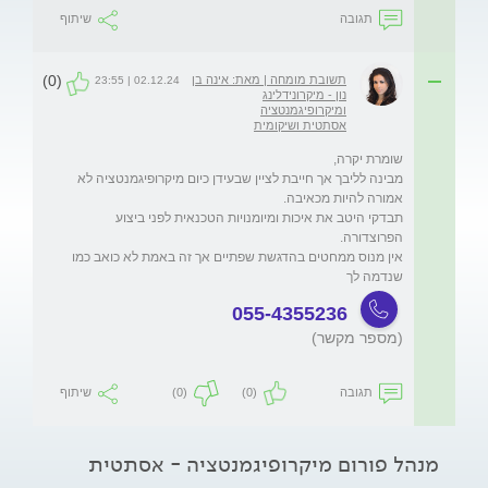
תגובה
שיתוף
(0)
תשובת מומחה | מאת: אינה בן
02.12.24 | 23:55
נון - מיקרונידלינג
ומיקרופיגמנטציה
אסתטית ושיקומית
מבינה לליבך אך חייבת לציין שבעידן כיום מיקרופיגמנטציה לא 
תבדקי היטב את איכות ומיומנויות הטכנאית לפני ביצוע 
אין מנוס ממחטים בהדגשת שפתיים אך זה באמת לא כואב כמו 
שנדמה לך

055-4355236
(מספר מקשר)
תגובה
(0)
(0)
שיתוף
מנהל פורום מיקרופיגמנטציה - אסתטית