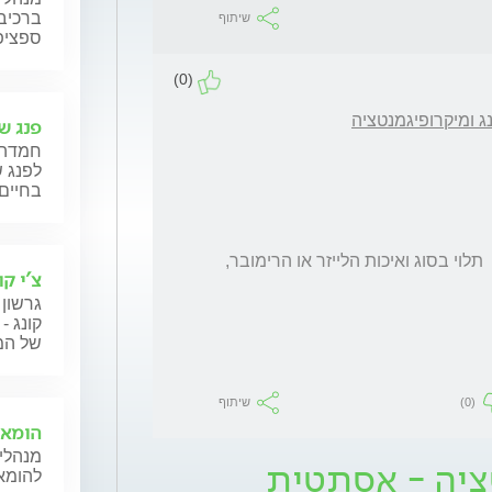
ברכיבה
שיתוף
ספציפ
(0)
נג ומיקרופיגמנטציה
פנג שו
חמדה 
לפנג ש
בחיים 
גם לייזר וגם רימובר שונים עושים את העבודה.  תלוי בסוג ואיכות הלייזר או הרימובר, 
צ'י קו
גרשון 
קונג -
של המט
(0)
שיתוף
הומאו
מנהלי 
ציה - אסתטית
להומאו