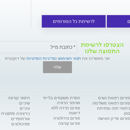
ם
לרשימת כל הפורומים
הצטרפו לרשימת
התפוצה שלנו
אני מאשר/ת את
תנאי השימוש
ו
מדיניות הפרטיות
של דוקטורס
שלח
פורום רפואת נשים
הסרת משקפים בלייזר
חיסוני קורונה
ושיפור הראיה
פורום רפואה משלימה
שיניים
פורום הרזיה ללא
ניתוחי חזה ומתיחת
עיניים
דיאטה
בטן
כירורגיה פלסטית
פורום נוירולוגיה
פורום פריון האישה
אורתופדים
פורום קורונה
פסיכולוגים