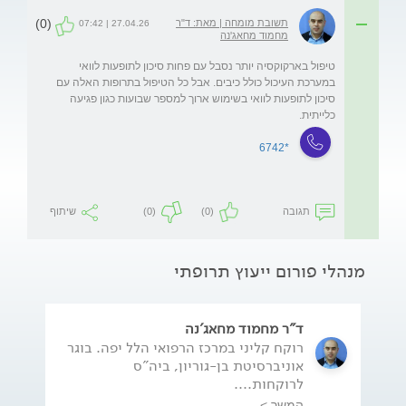
(0)
תשובת מומחה | מאת: ד"ר
27.04.26 | 07:42
מחמוד מחאג'נה
טיפול בארקוקסיה יותר נסבל עם פחות סיכון לתופעות לוואי 
במערכת העיכול כולל כיבים. אבל כל הטיפול בתרופות האלה עם 
סיכון לתופעות לוואי בשימוש ארוך למספר שבועות כגון פגיעה 
כלייתית. 
*6742
תגובה
(0)
(0)
שיתוף
מנהלי פורום ייעוץ תרופתי
ד"ר מחמוד מחאג'נה
רוקח קליני במרכז הרפואי הלל יפה. בוגר
אוניברסיטת בן-גוריון, ביה"ס
לרוקחות....
המשך >