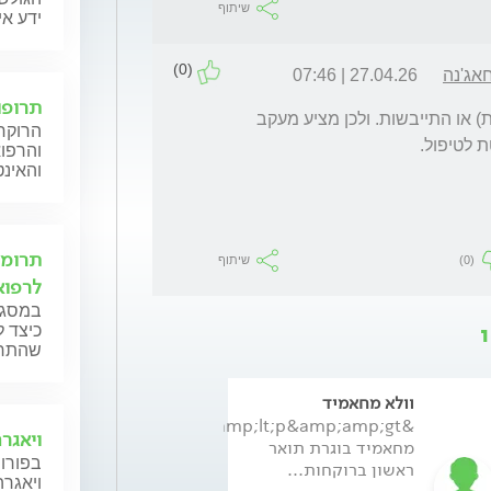
שיתוף
ידע אי
(0)
אג'נה
27.04.26 | 07:46
תרופו
יכול להיות גם מסיבות אחרות כגון תזונה (בבנות) או התייבשות. ולכן מציע מעקב 
הרוקח 
 לטיפול. 
והרפו
והאינט
תרומת
(0)
שיתוף
לרפוא
במסגרת
כיצד ל
שהתרופ
וולא מחאמיד
אליאס טאנוס
&amp;amp;lt;p&amp;amp;gt;וולא
בוגר האוניברסיט
ויאגרה (Viagra) 
מחאמיד בוגרת תואר
ביה"ס לרוקחות,
בפורום
ראשון ברוקחות...
הפקולטה לרפוא
ויאגרה