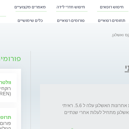
חיפוש רופאים
חיפוש חדרי לידה
מאמרים מקצועיים
תחומים רפואיים
פורומים רפואיים
כלים שימושיים
ס ואשלגן.
פורומי
י
וולטרן (AREN
רוקחי 
וולטרן 
שלום, נוטלת לוסרדקס מזה כשנתיים. בבדיקות אחרונות האשלגן עלה ל 5.6. ראיתי 
בעלון שזו אחת מתופעות הלוואי. האם יתכן שהאשלגן מתחיל לעלות אחרי שנתיים 
תרופו
פורום 
הגולשי