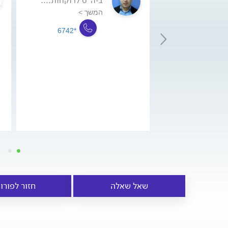
ביה"ס לרוקחות....
המשך >
*6742
שאל שאלה
חזור לפורו