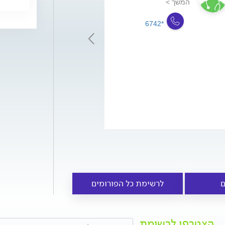
באוניברסיטה הע
המשך >
בירושלים...
המשך >
*6742
*6742
ם
לרשימת כל הפורומים
הצטרפו לרשימת