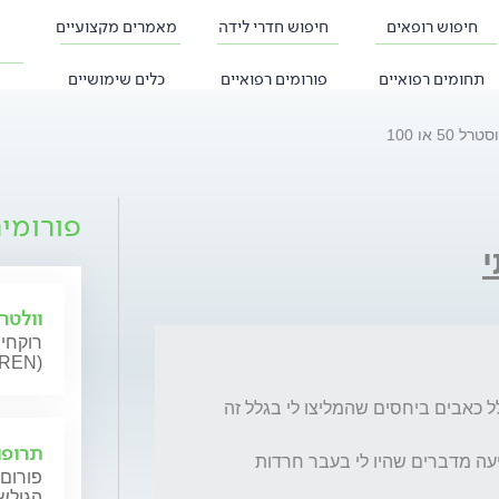
חיפוש רופאים
חיפוש חדרי לידה
מאמרים מקצועיים
תחומים רפואיים
פורומים רפואיים
כלים שימושיים
ל 50 או 100
פורומי
י
וולטרן (AREN
רוקחי 
וולטרן 
לקחתי בעבר לוסטרל (בין 100 ל 200 מ"ג) בגלל כאבים ביחסים שהמליצו לי בגלל זה 
תרופו
בזמן השימוש בלוסטרל הבחנתי  שהיתה לי רגיעה מדברים שהיו לי בעבר חרדות 
פורום 
הגולשי