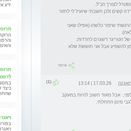
ידע אי
עכשיו בעקבות טריגר כלשהו נהיה לי התקפי חרדה קשים ולכן חשבתי שיועיל לי לחזור 
התחלתי במינון של 50 מ"ג וכבר אחרי כשבוע הרגשתי שיפור כלשהו (אפילו שאני 
תרופו
הרוקח 
והרפו
והאינט
האם כדאי להעלות ל 100 מ"ג? אפילו שלוקח זמן להשפיע אבל אני חוששת שלא 
שיתוף
תרומת
לרפוא
(1)
במסגרת
אג'נה
17.03.26 | 13:14
כיצד ל
שהתרופ
בד"כ נהוג לחזור לאותו מינון שהיית מאוזן עליו לפני,  אבל מאוד חשוב להיות במעקב 
י מינון התחלתי. 
ויאגרה (Viagra) 
בפורום
ויאגרה