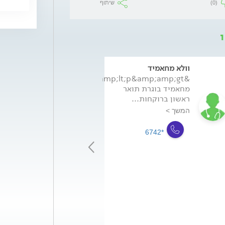
(0)
שיתוף
וולא מחאמיד
אליאס טאנוס
&amp;amp;lt;p&amp;amp;gt;וולא
בוגר האוניברסיט
מחאמיד בוגרת תואר
ביה"ס לרוקחות,
ראשון ברוקחות...
הפקולטה לרפוא
באוניברסיטה הע
המשך >
בירושלים...
המשך >
*6742
*6742