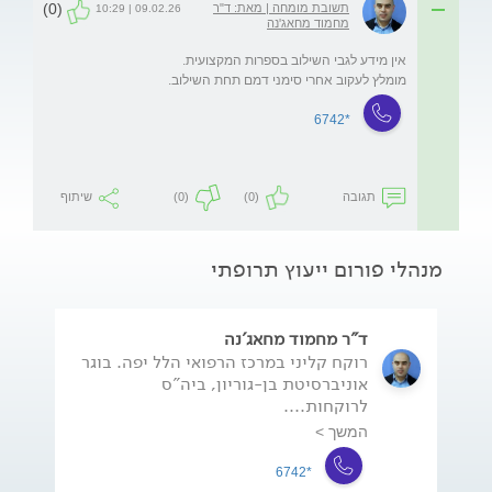
(0)
תשובת מומחה | מאת: ד"ר
09.02.26 | 10:29
מחמוד מחאג'נה
מומלץ לעקוב אחרי סימני דמם תחת השילוב. 
*6742
תגובה
(0)
(0)
שיתוף
מנהלי פורום ייעוץ תרופתי
ד"ר מחמוד מחאג'נה
רוקח קליני במרכז הרפואי הלל יפה. בוגר
אוניברסיטת בן-גוריון, ביה"ס
לרוקחות....
המשך >
*6742