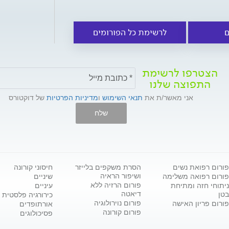
ם
לרשימת כל הפורומים
הצטרפו לרשימת
התפוצה שלנו
אני מאשר/ת את
תנאי השימוש
ו
מדיניות הפרטיות
של דוקטורס
שלח
פורום רפואת נשים
הסרת משקפים בלייזר
חיסוני קורונה
ושיפור הראיה
פורום רפואה משלימה
שיניים
פורום הרזיה ללא
ניתוחי חזה ומתיחת
עיניים
דיאטה
בטן
כירורגיה פלסטית
פורום נוירולוגיה
פורום פריון האישה
אורתופדים
פורום קורונה
פסיכולוגים