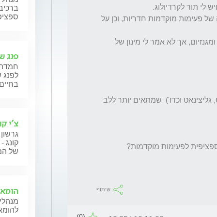
ברכיבה
ספציפ
בבדיקת הולטר לב 24 שעות נצפו כמות מרובה של פעימות מוקדמות חדריות, וכן על 
רופא המשפחה המליץ לי בנתיים לקחת קיו 10 ומגנזיום, אך לא אמר לי מינון של 
פנג שו
חמדה 
לפנג ש
בחיים 
והאם יש סוג סצפיפי (ציטראט, מאלאט, טאורט, גליצינאט וכדו')  שמתאים יותר ללב 
צ'י קו
גרשון 
קונג -
של המט
הומאו
שיתוף
מנהלי 
להומאו
(0)