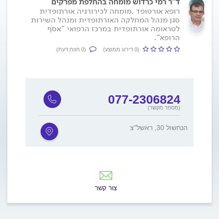
ד"ר רמי כרדוש מומחה בהחלפת מפרקים
רופא אורטופד ,מומחה לכירורגיה אורתופדית
סגן מנהל המחלקה האורתופדית ומנהל השירות
לטראומה אורתופדית במרכז הרפואי "אסף
הרופא".
(0 דירוג ממוצע)
(0 חוות דעת)
077-2306824
(מספר מקשר)
הנחשול 30, ראשל"צ
צור קשר