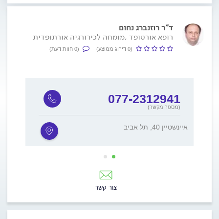
ד"ר רוזנברג נחום
רופא אורטופד ,מומחה לכירורגיה אורתופדית
(0 דירוג ממוצע)
(0 חוות דעת)
5
077-2312941
(מספר מקשר)
איינשטיין 40, תל אביב
ורדיה 12, ח
צור קשר