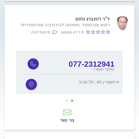
ד"ר רוזנברג נחום
רופא אורטופד ,מומחה לכירורגיה אורתופדית
(0 דירוג ממוצע)
(0 חוות דעת)
5
077-2312941
(מספר מקשר)
איינשטיין 40, תל אביב
ורדיה 12, ח
צור קשר