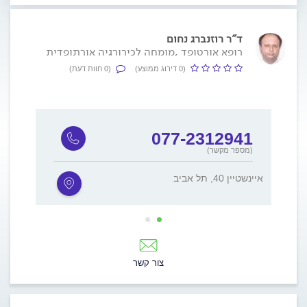
ד"ר רוזנברג נחום
רופא אורטופד ,מומחה לכירורגיה אורתופדית
(0 דירוג ממוצע)
(0 חוות דעת)
5
077-2312941
(מספר מקשר)
איינשטיין 40, תל אביב
ורדיה 12, ח
צור קשר