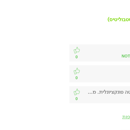
סטבוליטיס)
0
0
1️⃣ בבדיקת האולטרסאונד הודגמה ציסטה פונקציונלית. מדוע לדעתך הרופאים ל
0