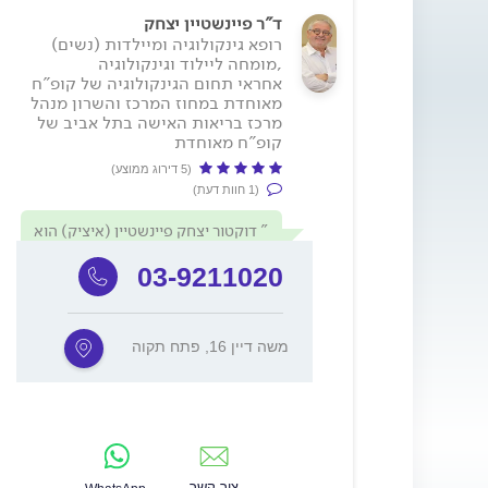
ד"ר פיינשטיין יצחק
רופא גינקולוגיה ומיילדות (נשים)
,מומחה ליילוד וגינקולוגיה
אחראי תחום הגינקולוגיה של קופ"ח
מאוחדת במחוז המרכז והשרון מנהל
מרכז בריאות האישה בתל אביב של
קופ"ח מאוחדת
(5 דירוג ממוצע)
(1 חוות דעת)
דוקטור יצחק פיינשטיין (איציק) הוא
הרופא שלי מגיל הנערות. הוא רשם לי
את הגלולות הראשונות והוא זה...
03-9211020
משה דיין 16, פתח תקוה
צור קשר