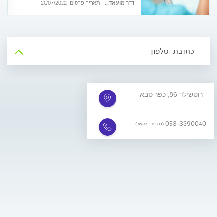
הכירו את ד"ר מועאד חאסקיה, מומחה
ד"ר מועאד...
תאריך פרסום: 20/07/2022
בכירורגיית שיניים ושיקום הפה
כתובת וטלפון
רוטשילד 86, כפר סבא
053-3390040
(מספר מקשר)