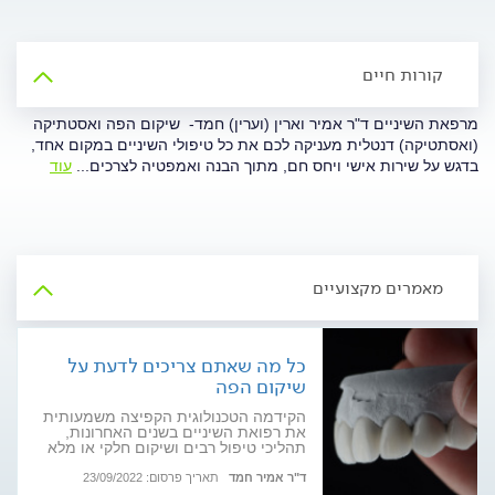
קורות חיים
מרפאת השיניים ד"ר אמיר וארין (וערין) חמד- שיקום הפה ואסטתיקה
(ואסתטיקה) דנטלית מעניקה לכם את כל טיפולי השיניים במקום אחד,
בדגש על שירות אישי ויחס חם, מתוך הבנה ואמפטיה לצרכים
...
עוד
מאמרים מקצועיים
כל מה שאתם צריכים לדעת על
שיקום הפה
הקידמה הטכנולוגית הקפיצה משמעותית
את רפואת השיניים בשנים האחרונות,
תהליכי טיפול רבים ושיקום חלקי או מלא
של הפה נעשים בשיטות חדשניות שנותנות
מענה מהיר ואיכותי למטופלים. ד"ר אמיר
ד"ר אמיר חמד
תאריך פרסום: 23/09/2022
חמד, רופא שיניים בעל שתי קליניקות,