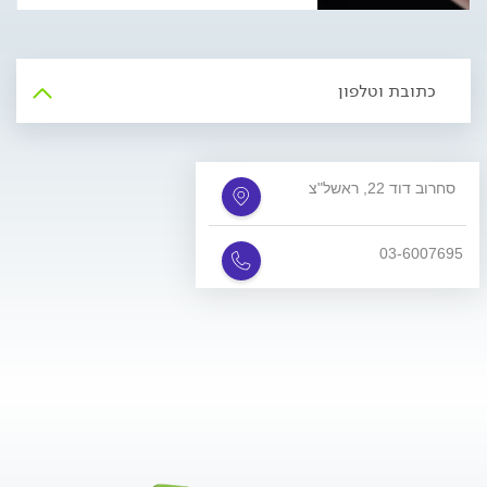
בראשל"צ ובמגדל העמק, מסביר כיצד
עבודה בסביבה דיגיטלית משפיעה על
איכות הטיפול
כתובת וטלפון
סחרוב דוד 22, ראשל"צ
03-6007695