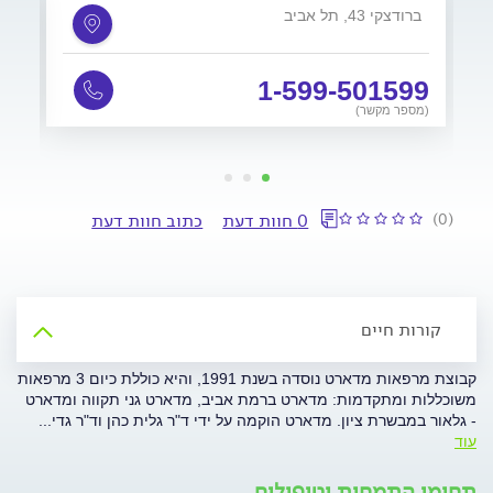
ברודצקי 43, תל אביב
חרמו
9
1-599-501599
(מספר מקשר)
(מס
(0)
0 חוות דעת
כתוב חוות דעת
קורות חיים
קבוצת מרפאות מדארט נוסדה בשנת 1991, והיא כוללת כיום 3 מרפאות
משוכללות ומתקדמות: מדארט ברמת אביב, מדארט גני תקווה ומדארט
- גלאור במבשרת ציון. מדארט הוקמה על ידי ד"ר גלית כהן וד"ר גדי
...
עוד
תחומי התמחות וטיפולים