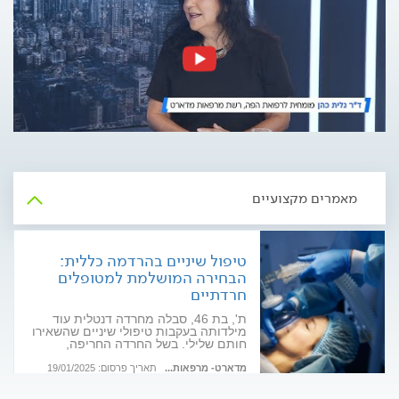
מאמרים מקצועיים
טיפול שיניים בהרדמה כללית:
הבחירה המושלמת למטופלים
חרדתיים
ת', בת 46, סבלה מחרדה דנטלית עוד
מילדותה בעקבות טיפולי שיניים שהשאירו
חותם שלילי. בשל החרדה החריפה,
הטיפול בה בוצע תחת הרדמה כללית והיא
יצאה מרוצה עד הגג. על היתרונות
מדארט- מרפאות...
תאריך פרסום: 19/01/2025
והאפשרויות של טיפול שיניים בהרדמה
כללית, בכתבה הבאה