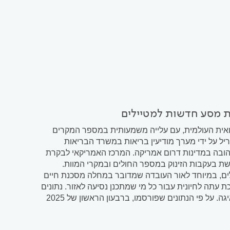
ת מסע חדשות למטיילים
ית העולמית, עם עלייה משמעותית במספר המקרים
ל על ידי מערך מודיעין בריאות במשרד הבריאות
צהובה במדינות דרום אמריקה. המרכז האמריקאי לבקרת
נה אזהרת מסע ברמה 2 למרבית אזורי היבשת בעקבות הזינוק במספר החולים ובמקרי המוות.
ם, במיוחד לאור העובדה שמדובר במחלה מסכנת חיים
 עתה לחיונית עבור כל מי שמתכנן נסיעה לאזור. נתונים
מטרידים מדרום אמריקה דו"ח של מערך מודיעין בריאות חושף תמונת מצב מדאיגה. על פי הנתונים שפורסמו, ברבעון הראשון של 2025