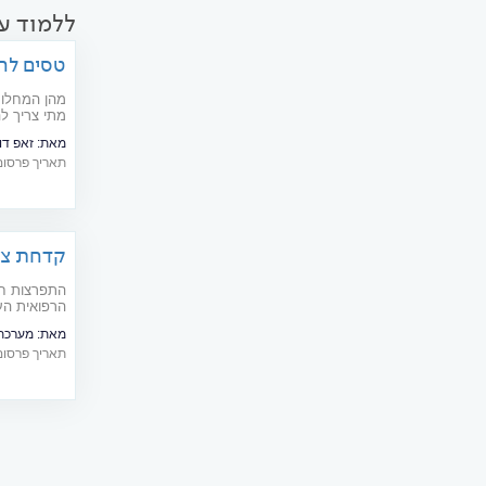
ללמוד ע
טסים לחו
להתגונן?
מהן המחלות
מתי צריך לה
לנוסעים לחו
מאת:
זאפ דוקטורס
תאריך פרסום: 08/2019
קדחת צהו
לאזהרות
התפרצות חמ
הרפואית הע
לאזורים חד
מאת:
מערכת 
תאריך פרסום: 04/2025