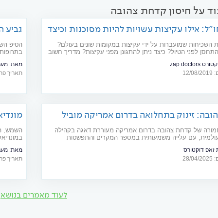
וד על חיסון קדחת צהובה
"ל: אילו עקיצות עשויות להיות מסוכנות וכיצד
גביע ה
 השכיחות שמועברות על ידי עקיצות במקומות שונים בעולם?
הטיפ השב
תחסן לפני הטיול? כיצד ניתן להתגונן מפני עקיצות? מדריך חשוב
בתרופות 
"ל
 zap doctors
מאת:
מערכת s
12/
תאריך פרסום: 10
בה: זינוק בתחלואה בדרום אמריקה מוביל
מונדיא
 מסע חדשות למטיילים
ורה של קדחת צהובה בדרום אמריקה מעוררת דאגה בקהילה
השמש, הח
ולמית, עם עלייה משמעותית במספר המקרים והתפשטות
במונדיאל
שים שלא נפגעו בעבר
עור. כך 
זאפ דוקטורס
מאת:
מערכת s
28/
תאריך פרסום: 14
לעוד מאמרים בנושא