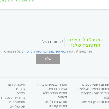
עוד שאלות ותשובות
הצטרפו לרשימת
התפוצה שלנו
אני מאשר/ת את
תנאי השימוש
ו
מדיניות הפרטיות
של דוקטורס
שלח
פורום רפואת נשים
הסרת משקפים בלייזר
חיסוני קורונה
ושיפור הראיה
פורום רפואה משלימה
שיניים
פורום הרזיה ללא
ניתוחי חזה ומתיחת
עיניים
דיאטה
בטן
כירורגיה פלסטית
פורום נוירולוגיה
פורום פריון האישה
אורתופדים
פורום קורונה
פסיכולוגים