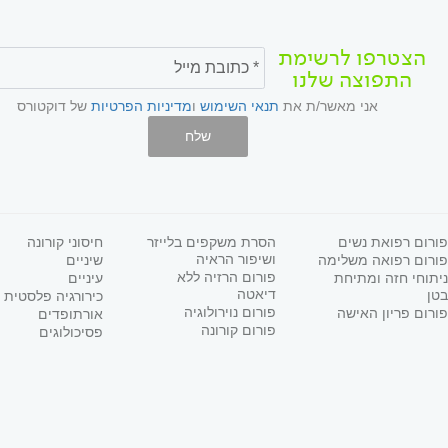
הצטרפו לרשימת
התפוצה שלנו
אני מאשר/ת את
תנאי השימוש
ו
מדיניות הפרטיות
של דוקטורס
שלח
פורום רפואת נשים
הסרת משקפים בלייזר
חיסוני קורונה
ושיפור הראיה
פורום רפואה משלימה
שיניים
פורום הרזיה ללא
ניתוחי חזה ומתיחת
עיניים
דיאטה
בטן
כירורגיה פלסטית
פורום נוירולוגיה
פורום פריון האישה
אורתופדים
פורום קורונה
פסיכולוגים