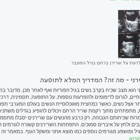
דעת על שרירן ברחם בגיל המעבר
רני - מה זה? המדריך המלא לתופעה
 הוא מצב שכיח בקרב נשים בגיל הפוריות ואף לאחר מכן. מדובר ב
חיים, לגרום לדימומים ולהפרעות נוספות. על התופעה, תסמיניה, דרכי
ר אצל נשים, כאשר כמחצית מאוכלוסיית הנשים בעולם המערבי תפתח 
, מתפתחים מתוך רקמת שריר הרחם ויכולים להופיע בגדלים משתנים 
ות שכיחותם הגבוהה, רק כרבע מהנשים עם שרירנים יסבלו מתסמינים
בים ולחץ על איברים סמוכים. התפתחות השרירנים קשורה לגורמים הו
יל ומושפע מגורמים נוספים כמו מוצא אתני ומשקל הגוף. במאמר זה 
קרוא
 את השפעתם על התפקוד היומיומי, הפוריות וההריון ונסקור את...