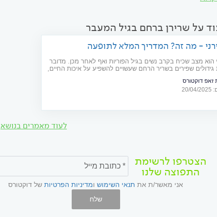
וד על שרירן ברחם בגיל המעבר
ני - מה זה? המדריך המלא לתופעה
 הוא מצב שכיח בקרב נשים בגיל הפוריות ואף לאחר מכן. מדובר
ידולים שפירים בשריר הרחם שעשויים להשפיע על איכות החיים,
מים ולהפרעות נוספות. על התופעה, תסמיניה, דרכי האבחון
זאפ דוקטורס
20/
לעוד מאמרים בנושא
הצטרפו לרשימת
התפוצה שלנו
אני מאשר/ת את
תנאי השימוש
ו
מדיניות הפרטיות
של דוקטורס
שלח